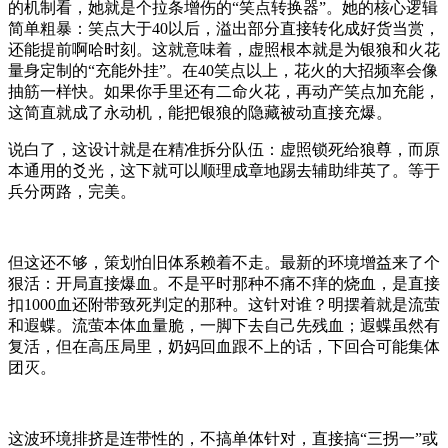
的机制看，她就是个拉条增伤的“笑点转换器”。她的核心逻辑
简单粗暴：笑点大于40以后，溢出部分直接转化成好货当赏，
还能提前啊哈时刻。这就意味着，虚照根本就是为银狼和火花
量身定制的“充能外挂”。在40笑点以上，花火的大招频率会像
抽筋一样快。如果你手里还有二命火花，再动产笑点加充能，
这简直就成了永动机，能把银狼的隐藏被动直接充爆。
说白了，这设计就是在精准拆分队伍：虚照锁死给狼尊，而原
本通用的爻光，这下就可以顺理成章地踢去辅助绯英了。等于
兵分两路，完美。
但这还不够，策划怕旧体系赖着不走。最新的环境增益来了个
狠活：开局直接爆血。不是平时那种不痛不痒的烧血，是直接
扣1000血还附带致死判定的那种。这针对谁？明摆着就是流萤
和遐蝶。流萤本体血量脆，一脚下去自己先残血；遐蝶虽然有
复活，但在高压局里，奶妈回血跟不上的话，下回合可能集体
团灭。
这波环境排挤是连带性的，不搞单体针对，直接搞“三拐一”或