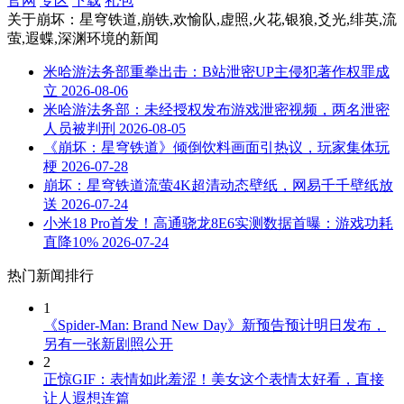
官网
专区
下载
礼包
关于
崩坏：星穹铁道,崩铁,欢愉队,虚照,火花,银狼,爻光,绯英,流
萤,遐蝶,深渊环境
的新闻
米哈游法务部重拳出击：B站泄密UP主侵犯著作权罪成
立
2026-08-06
米哈游法务部：未经授权发布游戏泄密视频，两名泄密
人员被判刑
2026-08-05
《崩坏：星穹铁道》倾倒饮料画面引热议，玩家集体玩
梗
2026-07-28
崩坏：星穹铁道流萤4K超清动态壁纸，网易千千壁纸放
送
2026-07-24
小米18 Pro首发！高通骁龙8E6实测数据首曝：游戏功耗
直降10%
2026-07-24
热门新闻排行
1
《Spider-Man: Brand New Day》新预告预计明日发布，
另有一张新剧照公开
2
正惊GIF：表情如此羞涩！美女这个表情太好看，直接
让人遐想连篇