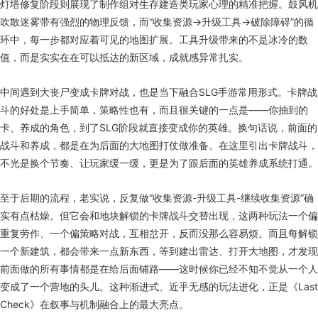
灯塔修复阶段则展现了制作组对生存建造类玩家心理的精准把握。鼓风机
吹散迷雾带有强烈的物理反馈，而“收集资源→升级工具→破除障碍”的循
环中，每一步都对应着可见的地图扩展。工具升级带来的不是冰冷的数
值，而是实实在在可以抵达的新区域，成就感异常扎实。
中间遇到大丧尸变成卡牌对战，也是当下融合SLG手游常用形式。卡牌战
斗的好处是上手简单，策略性也有，而且很关键的一点是——你抽到的
卡、养成的角色，到了SLG阶段就直接变成你的英雄。换句话说，前面的
战斗和养成，都是在为后面的大地图打仗做准备。在这里引出卡牌战斗，
不光是换个节奏、让玩家缓一缓，更是为了跟后面的英雄养成系统打通。
至于后期的流程，老实说，反复做“收集资源-升级工具-继续收集资源”确
实有点枯燥。但它会和地块解锁的卡牌战斗交替出现，这两种玩法一个偏
重复劳作、一个偏策略对战，互相岔开，反而没那么容易烦。而且每解锁
一个新建筑，都会带来一点新东西，等到建出雷达、打开大地图，才发现
前面做的所有事情都是在给后面铺路——这时候你已经不知不觉从一个人
变成了一个营地的头儿。这种渐进式、近乎无感的玩法进化，正是《Last
Check》在叙事与机制融合上的最大亮点。