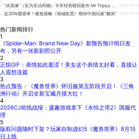
“冰淇淋”（实为非法药物）卡车经营模拟新作 Mr Trippy 宣布登陆PC平台
2026-08-04
近20W愿望单！硬核策略《地城拓荒》期待中国玩家“脑洞”
2026-08-04
热门新闻排行
1
《Spider-Man: Brand New Day》新预告预计明日发
布，另有一张新剧照公开
2
正惊GIF：表情如此羞涩！美女这个表情太好看，直接让
人遐想连篇
3
热点预告：《魔兽世界》怀旧服第五阶段开启！《三角
洲行动》开启全新宝藏月摸大红！
4
2026CJ前线战报：盛趣游戏拿下《永恒之塔2》国服代
理
5
版权问题随时下架？玩家自制虚幻5《魔兽世界》8月15
日上线