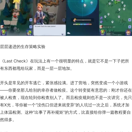
层层递进的生存策略实验
《Last Check》在玩法上有一个很明显的特点，就是它不是一下子把所
有东西都甩给玩家，而是一层一层地加。
开头是常见的开车逃亡，紧张感拉满。进了营地，突然变成一个小游戏
——你要坐那儿给别的幸存者做检疫。这个转变挺有意思的：刚才你还在
被人检查，现在轮到你检查别人了。而且检疫规则也不是一次讲完，先只
有X光，等你被一个“没伤口但进来就变异”的人坑过一次之后，系统才加
上体温检测。这种“出事了再补规矩”的方式，比直接给你弹一篇教程要自
然得多。