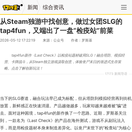
新闻
综合资讯
从Steam独游中找创意，做过女团SLG的
tap4fun，又端出了一盘“检疫站”前菜
2026-05-12 17:22:19
来源：公众号
作者：罗斯基
tap4fun新作《Last Check》以检疫站题材破局SLG！融合塔防、模拟经
营、卡牌战斗，从Steam独立游戏汲取创意，体验丧尸末日的渐进式生存策
略。点击了解创新玩法！
17173 新闻导语
当下的SLG赛道，融合玩法早已成为标配，但从塔防到模拟经营再到街机
放置，新鲜感正在快速消退。产品越做越多，玩家却越来越难被“骗”进
去。面对这种困境，tap4fun的新作换了一个思路。近期，罗斯基关注
到，一款名为《Last Check》的产品在海外测试，游戏不从副玩法入
手，而是用检疫题材本身来制造差异化。以丧尸末世下的“检查站”为核心