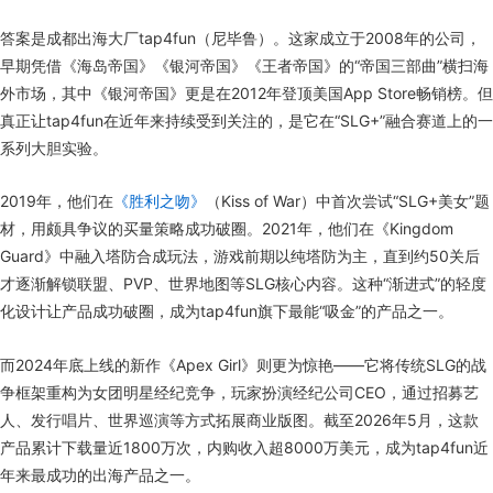
答案是成都出海大厂tap4fun（尼毕鲁）。这家成立于2008年的公司，
早期凭借《海岛帝国》《银河帝国》《王者帝国》的“帝国三部曲”横扫海
外市场，其中《银河帝国》更是在2012年登顶美国App Store畅销榜。但
真正让tap4fun在近年来持续受到关注的，是它在“SLG+”融合赛道上的一
系列大胆实验。
2019年，他们在
《胜利之吻》
（Kiss of War）中首次尝试“SLG+美女”题
材，用颇具争议的买量策略成功破圈。2021年，他们在《Kingdom
Guard》中融入塔防合成玩法，游戏前期以纯塔防为主，直到约50关后
才逐渐解锁联盟、PVP、世界地图等SLG核心内容。这种“渐进式”的轻度
化设计让产品成功破圈，成为tap4fun旗下最能“吸金”的产品之一。
而2024年底上线的新作《Apex Girl》则更为惊艳——它将传统SLG的战
争框架重构为女团明星经纪竞争，玩家扮演经纪公司CEO，通过招募艺
人、发行唱片、世界巡演等方式拓展商业版图。截至2026年5月，这款
产品累计下载量近1800万次，内购收入超8000万美元，成为tap4fun近
年来最成功的出海产品之一。