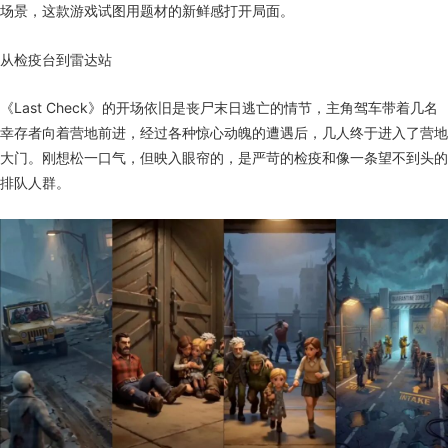
场景，这款游戏试图用题材的新鲜感打开局面。
从检疫台到雷达站
《Last Check》的开场依旧是丧尸末日逃亡的情节，主角驾车带着几名
幸存者向着营地前进，经过各种惊心动魄的遭遇后，几人终于进入了营地
大门。刚想松一口气，但映入眼帘的，是严苛的检疫和像一条望不到头的
排队人群。