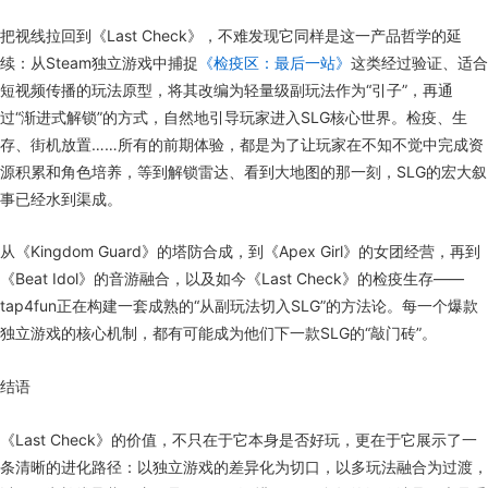
把视线拉回到《Last Check》，不难发现它同样是这一产品哲学的延
续：从Steam独立游戏中捕捉
《检疫区：最后一站》
这类经过验证、适合
短视频传播的玩法原型，将其改编为轻量级副玩法作为“引子”，再通
过“渐进式解锁”的方式，自然地引导玩家进入SLG核心世界。检疫、生
存、街机放置……所有的前期体验，都是为了让玩家在不知不觉中完成资
源积累和角色培养，等到解锁雷达、看到大地图的那一刻，SLG的宏大叙
事已经水到渠成。
从《Kingdom Guard》的塔防合成，到《Apex Girl》的女团经营，再到
《Beat Idol》的音游融合，以及如今《Last Check》的检疫生存——
tap4fun正在构建一套成熟的“从副玩法切入SLG”的方法论。每一个爆款
独立游戏的核心机制，都有可能成为他们下一款SLG的“敲门砖”。
结语
《Last Check》的价值，不只在于它本身是否好玩，更在于它展示了一
条清晰的进化路径：以独立游戏的差异化为切口，以多玩法融合为过渡，