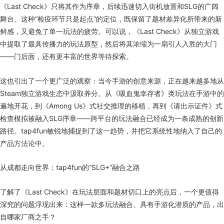
《Last Check》只将其作为序章，后续迅速切入街机放置和SLG的广阔
舞台。这种“检疫环节只是起点”的定位，既保留了题材差异化所带来的新
鲜感，又避免了单一玩法的疲劳。可以说，《Last Check》从独立游戏
中提取了最具传播力的玩法原型，然后将其浓缩为一扇引人入胜的大门
——门后面，还有更丰富的世界等待探索。
这也引出了一个更广泛的观察：当今手游的创意来源，正在越来越多地从
Steam独立游戏生态中汲取养分。从《吸血鬼幸存者》类玩法在手游中的
遍地开花，到《Among Us》式社交推理的移植，再到《请出示证件》式
检查模拟被融入SLG序章——跨平台的玩法融合已经成为一条成熟的创新
路径。tap4fun敏锐地捕捉到了这一趋势，并把它系统性地纳入了自己的
产品方法论中。
从成都走向世界：tap4fun的“SLG+”融合之路
了解了《Last Check》在玩法层面和题材切口上的亮点后，一个更值得
深究的问题浮现出来：这样一款多玩法融合、具有手游化潜质的产品，出
自哪家厂商之手？