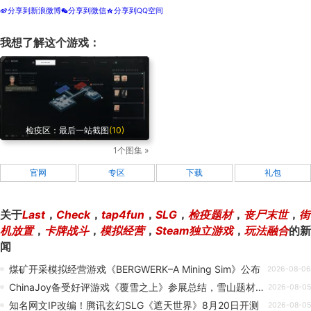
分享到新浪微博
分享到微信
分享到QQ空间
t
w
z
我想了解这个游戏：
检疫区：最后一站截图
(10)
1个图集 »
官网
专区
下载
礼包
关于
Last
，
Check
，
tap4fun
，
SLG
，
检疫题材
，
丧尸末世
，
街
机放置
，
卡牌战斗
，
模拟经营
，
Steam独立游戏
，
玩法融合
的新
闻
煤矿开采模拟经营游戏《BERGWERK–A Mining Sim》公布
2026-08-06
ChinaJoy备受好评游戏《覆雪之上》参展总结，雪山题材叙事向经营模拟获得玩家好评！
2026-08-05
知名网文IP改编！腾讯玄幻SLG《遮天世界》8月20日开测
2026-08-05