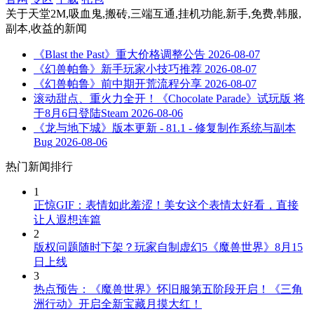
关于
天堂2M,吸血鬼,搬砖,三端互通,挂机功能,新手,免费,韩服,
副本,收益
的新闻
《Blast the Past》重大价格调整公告
2026-08-07
《幻兽帕鲁》新手玩家小技巧推荐
2026-08-07
《幻兽帕鲁》前中期开荒流程分享
2026-08-07
滚动甜点、重火力全开！《Chocolate Parade》试玩版 将
于8月6日登陆Steam
2026-08-06
《龙与地下城》版本更新 - 81.1 - 修复制作系统与副本
Bug
2026-08-06
热门新闻排行
1
正惊GIF：表情如此羞涩！美女这个表情太好看，直接
让人遐想连篇
2
版权问题随时下架？玩家自制虚幻5《魔兽世界》8月15
日上线
3
热点预告：《魔兽世界》怀旧服第五阶段开启！《三角
洲行动》开启全新宝藏月摸大红！