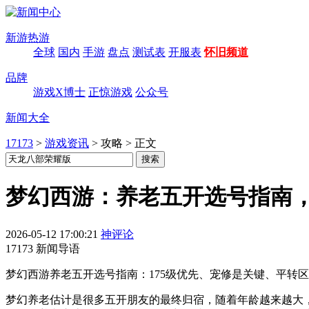
新游热游
全球
国内
手游
盘点
测试表
开服表
怀旧频道
品牌
游戏X博士
正惊游戏
公众号
新闻大全
17173
>
游戏资讯
>
攻略
>
正文
梦幻西游：养老五开选号指南
2026-05-12 17:00:21
神评论
17173 新闻导语
梦幻西游养老五开选号指南：175级优先、宠修是关键、平转
梦幻养老估计是很多五开朋友的最终归宿，随着年龄越来越大