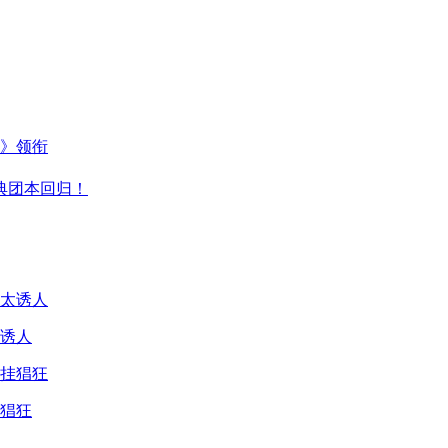
主》领衔
典团本回归！
诱人
猖狂