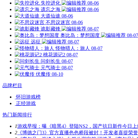
失控进化
08-06
遗忘之海
08-06
大道仙途
08-06
不思议迷宫
08-06
诡影藏锋
08-07
奥比岛：梦想国度
08-0
远征
08-07
怪物猎人：旅人
08-07
桃花源记2
08-07
问剑长生
08-07
元气骑士
08-07
伏魔传
08-10
品牌栏目
怀旧游戏榜
正经游戏
热门新闻排行
1
游戏早报：曝《暗黑4》登陆NS2，国产抗日新作今日上
2
《博德之门3》官方直播色色桥段被封！开发者喜提荣