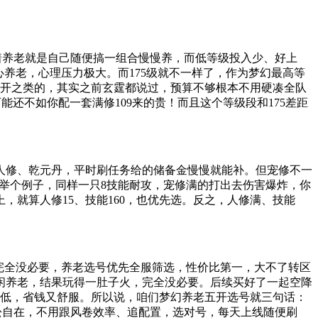
少朋友想着养老就是自己随便搞一组合慢慢养，而低等级投入少、好上
养老，心理压力极大。而175级就不一样了，作为梦幻最高等
五开之类的，其实之前玄霆都说过，预算不够根本不用硬凑全队
下来可能还不如你配一套满修109来的贵！而且这个等级段和175差距
人修、乾元丹，平时刷任务给的储备金慢慢就能补。但宠修不一
举个例子，同样一只8技能耐攻，宠修满的打出去伤害爆炸，你
，就算人修15、技能160，也优先选。反之，人修满、技能
完全没必要，养老选号优先全服筛选，性价比第一，大不了转区
闲养老，结果玩得一肚子火，完全没必要。后续买好了一起空降
极低，省钱又舒服。所以说，咱们梦幻养老五开选号就三句话：
、轻松自在，不用跟风卷效率、追配置，选对号，每天上线随便刷