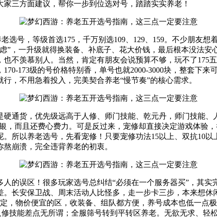
大家三方面建议，帮你一步到位选对号，踏踏实实养老！
觉得养老选号，等级首选175，千万别选109、129、159。不
虑”，一升级就得换装备、补底子、花大价钱，最后根本没法安心
也不羡慕别人。当然，肯定有朋友会说预算不够，玩不了175
，170-173级的号价格特别香，单号也就2000-3000块，整套
行，不用急着投入，完美契合养老“慢节奏”的核心需求。
是硬通货，优先级远高于人修、师门技能、乾元丹，师门技能、
白银，而且还费心费力。可是反过来，宠修却直接决定游戏体验，
所以养老选号，先看宠修！只要宠修功法15以上、双抗10以上
你熬崩溃，完全违背养老的初衷。
多人的误区！很多玩家选号总纠结“必须在一个服务器买”，其实
差。长安保卫战、周末活动人比怪多，走一步卡三步，本来想休
稳定，物价便宜的区，收装备、组队都方便，养号成本也低一点
看宠修，人修技能差点无所谓；全服筛号转到平转区养老。无欲无求