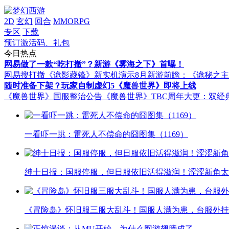
2D
玄幻
回合
MMORPG
专区
下载
预订激活码、礼包
今日热点
网易做了一款“吃打撤”？新游《雾海之下》首曝！
网易搜打撤《诡影藏锋》新实机演示
8月新游前瞻：《诡秘之
随时准备下架？玩家自制虚幻5《魔兽世界》即将上线
《魔兽世界》国服整治公告
《魔兽世界》TBC周年大更：双经
一看吓一跳：雷死人不偿命的囧图集（1169）
绅士日报：国服停服，但日服依旧活得滋润！涩涩新角太
《冒险岛》怀旧服三服大乱斗！国服人满为患，台服外挂