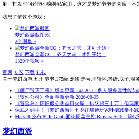
刷，打发时间还能小赚补贴家用，这才是梦幻养老的真谛！不
我想了解这个游戏：
梦幻西游截图
(6)
2个图集 »
梦幻西游全新CG：齐天之志，才刚开始！
1329个视频 »
官网
专区
下载
礼包
关于
梦幻西游,五开,养老,175级,宠修,选号,平转区,等级,底子,服
《僵尸毁灭工程》版本更新 - 42.20.1 - 多人服务器性能
《软件公司》全面革新更新
2026-08-05
《冒险岛》怀旧服公测首日火爆，排队超三十万，但玩家
保底才到手！《梦幻西游》七夕祥瑞遭玩家吐槽减量不减
Marvell 公布 PCIe Gen6 固态硬盘主控 Bravera SC6：
梦幻西游