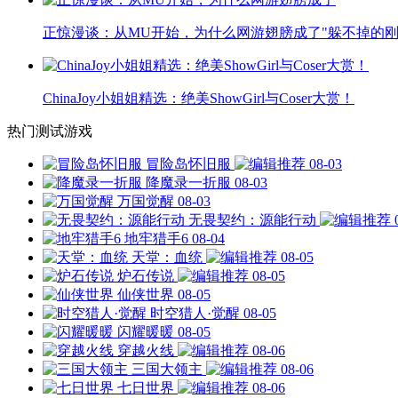
正惊漫谈：从MU开始，为什么网游翅膀成了"躲不掉的刚
ChinaJoy小姐姐精选：绝美ShowGirl与Coser大赏！
热门测试游戏
冒险岛怀旧服
08-03
降魔录一折服
08-03
万国觉醒
08-03
无畏契约：源能行动
地牢猎手6
08-04
天堂：血统
08-05
炉石传说
08-05
仙侠世界
08-05
时空猎人·觉醒
08-05
闪耀暖暖
08-05
穿越火线
08-06
三国大领主
08-06
七日世界
08-06