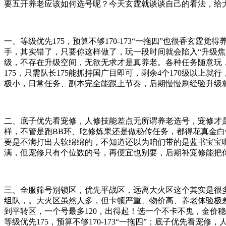
要五开养老应该如何选号呢？今天玄霆就谈谈自己的看法，给
一、等级优先175，预算不够170-173“一拖四”也很香玄霆
手，其实错了，只要你这样做了，玩一段时间就会陷入“升级焦
级，不存在升级空间，无欲无求才是真养老。各种任务随意玩，
175，只需队长175能抓持国广目即可，剩余4个170级以上就行
极小，日常任务、副本完全能跟上节奏，后期慢慢刷经验升级就
二、底子优先看宠修，人修技能差点无所谓养老选号，宠修才
样，不管是跑BB环、吃修炼果还是做秘传任务，都得花真金
要是不满打出去软绵绵的，不知道还以为咱们带的是蓝书宝宝呢。
满，但宠修只有个位数的号，再便宜也别要，后期补宠修能把
三、全服筛号别锁区，优先平战区，远离大火区这个其实是很
组队，。大火区虽然人多，但卡顿严重、物价高、养老体验极
到平转区，一个号最多120，出得起！选一个不卡不鬼，金价
等级优先175，预算不够170-173“一拖四”；底子优先