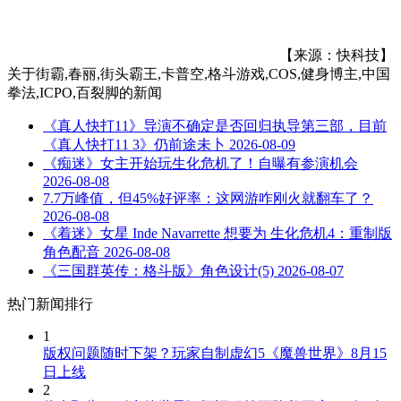
【来源：快科技】
关于
街霸,春丽,街头霸王,卡普空,格斗游戏,COS,健身博主,中国
拳法,ICPO,百裂脚
的新闻
《真人快打11》导演不确定是否回归执导第三部，目前
《真人快打11 3》仍前途未卜
2026-08-09
《痴迷》女主开始玩生化危机了！自曝有参演机会
2026-08-08
7.7万峰值，但45%好评率：这网游咋刚火就翻车了？
2026-08-08
《着迷》女星 Inde Navarrette 想要为 生化危机4：重制版
角色配音
2026-08-08
《三国群英传：格斗版》角色设计(5)
2026-08-07
热门新闻排行
1
版权问题随时下架？玩家自制虚幻5《魔兽世界》8月15
日上线
2