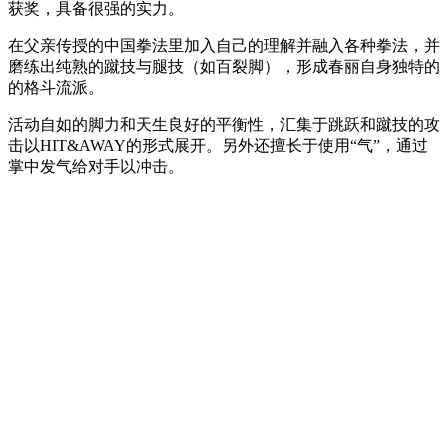
获奖，具备很强的实力。
在父亲传授的中国拳法里加入自己的理解并融入各种拳法，并
磨练出纯熟的蹴技与腿技（如百裂脚），形成春丽自身独特的
的格斗流派。
活动自如的脚力和天生良好的平衡性，汇集于跳跃和蹴技的攻
击以HIT&AWAY的形式展开。另外还擅长于使用“气”，通过
掌中发气给对手以冲击。