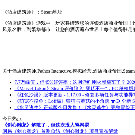
《酒店建筑师》：Steam地址
《酒店建筑师》游戏中，玩家将缔造您的连锁酒店商业帝国！
风景名胜，到繁华都市，让您的酒店遍布世界上每个值得驻足
关于
酒店建筑师,Pathos Interactive,模拟经营,酒店商业帝国
7.7万峰值，但45%好评率：这网游咋刚火就翻车了？
202
《Marvel Tokon》Steam 评价陷入“褒贬不一”，PC 移
《红色沙漠》版本更新 - 1.17.00 - 修复多项任务与功能异
《萌宠不摸鱼：Lofi猫》猫猫与蘑菇的小角落 🍄🐱 全新 S
《水灵逃生》正式版今日发售！《水灵逃生》完整冒险正
今日热点
《剑心雕龙》解散了，但这次没人骂网易
网易《剑心雕龙》首测总结
《剑心雕龙》项目宣布解散