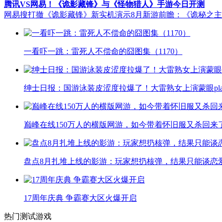
腾讯VS网易！《诡影藏锋》与《怪物猎人》手游今日开测
网易搜打撤《诡影藏锋》新实机演示
8月新游前瞻：《诡秘之
一看吓一跳：雷死人不偿命的囧图集（1170）
绅士日报：国游泳装皮涩度拉爆了！大雷熟女上演蒙眼pla
巅峰在线150万人的横版网游，如今带着怀旧服又杀回来
盘点8月扎堆上线的影游：玩家想扔核弹，结果只能谈恋
17周年庆典 争霸赛大区火爆开启
热门测试游戏