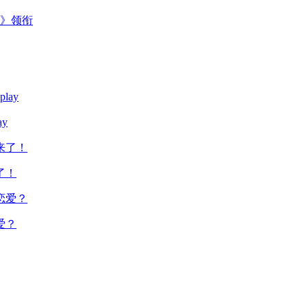
主》领衔
y
了！
爱？