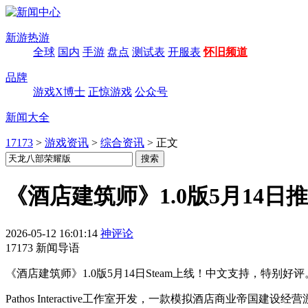
新游热游
全球
国内
手游
盘点
测试表
开服表
怀旧频道
品牌
游戏X博士
正惊游戏
公众号
新闻大全
17173
>
游戏资讯
>
综合资讯
>
正文
《酒店建筑师》1.0版5月14日
2026-05-12 16:01:14
神评论
17173 新闻导语
《酒店建筑师》1.0版5月14日Steam上线！中文支持，特
Pathos Interactive工作室开发，一款模拟酒店商业帝国