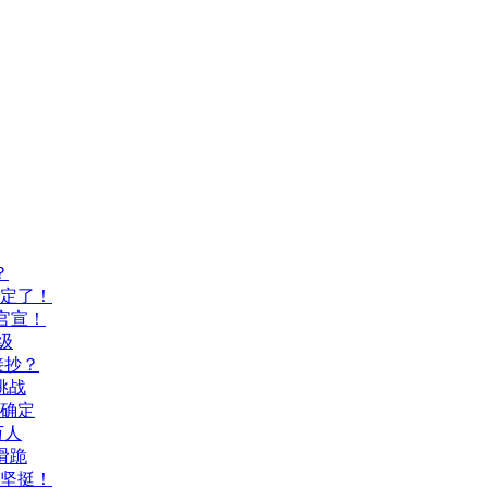
？
间定了！
官宣！
级
接抄？
挑战
间确定
万人
滑跪
坚挺！