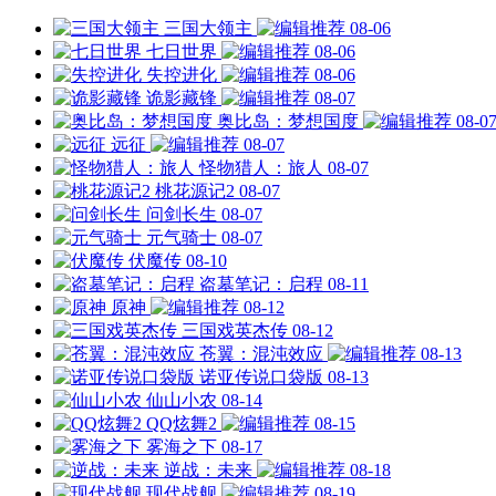
三国大领主
08-06
七日世界
08-06
失控进化
08-06
诡影藏锋
08-07
奥比岛：梦想国度
08-0
远征
08-07
怪物猎人：旅人
08-07
桃花源记2
08-07
问剑长生
08-07
元气骑士
08-07
伏魔传
08-10
盗墓笔记：启程
08-11
原神
08-12
三国戏英杰传
08-12
苍翼：混沌效应
08-13
诺亚传说口袋版
08-13
仙山小农
08-14
QQ炫舞2
08-15
雾海之下
08-17
逆战：未来
08-18
现代战舰
08-19