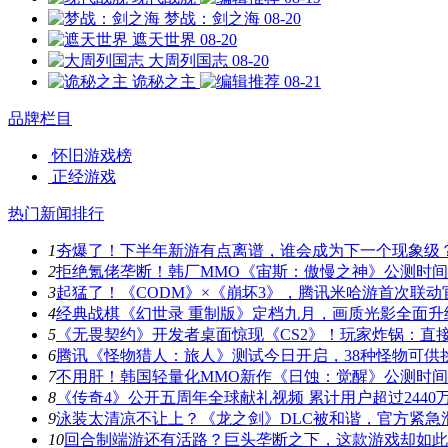
梦战：剑之海
08-20
遮天世界
08-20
大周列国志
08-20
诡秘之主
08-21
品牌栏目
怀旧游戏榜
正经游戏
热门新闻排行
1
夯爆了！下半年新游有点离谱，谁会成为下一个现象级
2
拒绝氪佬垄断！韩厂MMO《宙斯：傲慢之神》公测时
3
起猛了！《CODM》×《崩坏3》，腾讯米哈游首次联动
4
经典战棋《幻世录 重制版》定档九月，画质光影全面升
5
《无畏契约》开发者桌面惊现《CS2》！玩家炸锅：直
6
腾讯《怪物猎人：旅人》测试今日开启，38种怪物可供
7
不用肝！韩国轻量化MMO新作《日蚀：觉醒》公测时
8
《传奇4》公开五周年全球献礼视频 累计用户超过2440
9
泳装太清凉不让上？《龙之剑》DLC被和谐，官方紧急
10
回合制端游还有活路？巨头垄断之下，这款游戏却如此