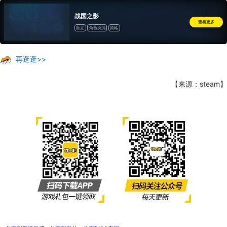
战国之影
查看更多
独立
角色扮演
策略
再逛逛>>
【来源：steam】