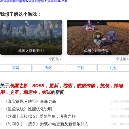
分享到新浪微博
分享到微信
分享到QQ空间
t
w
z
我想了解这个游戏：
战国之影截图
(6)
战国之影宣传演示
1个图集 »
1个视频 »
官网
专区
下载
礼包
关于
战国之影
，
BOSS
，
更新
，
地图
，
数据传输
，
挑战
，
跨地
图
，
交互
，
稳定性
，
测试
的新闻
《真实谜题 - 峡谷》最新更新
2026-08-09
《星尘战线》性能优化说明
2026-08-09
《欧洲卡车模拟 2》爱尔兰岛：考察之旅
2026-08-08
《时间杀手：接杀》游戏小幅更新及新音乐加入
2026-08-08