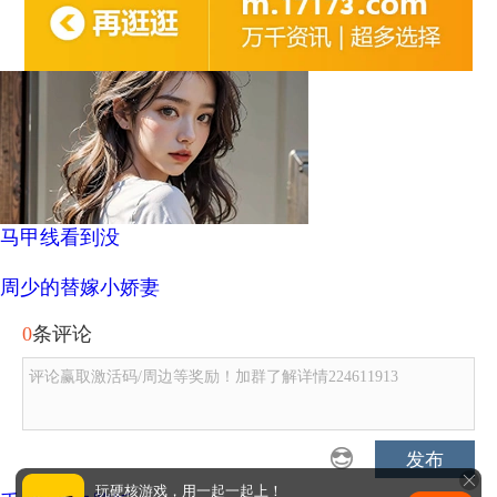
马甲线看到没
周少的替嫁小娇妻
0
条评论
评论赢取激活码/周边等奖励！加群了解详情224611913
发布
玩硬核游戏，用一起一起上！