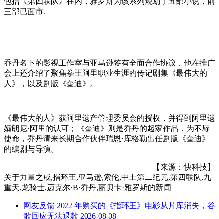
包括《第四联队》在内，雅罗斯为该系列规划了五部小说，前
三部已面市。
乔丹名下的影视工作室与亚马逊签有全面合作协议，他在推广
会上还介绍了聚焦拳王阿里职业生涯的传记剧集《最伟大的
人》，以及剧版《奎迪》。
《最伟大的人》获阿里遗产管理委员会的授权，并得到阿里遗
孀朗尼·阿里的认可；《奎迪》则是乔丹的起家作品，为不辱
使命，乔丹请来长期合作伙伴瑞恩·库格勒出任剧版《奎迪》
的编剧与导演。
【来源：快科技】
关于
力量之戒,指环王,亚马逊,索伦,中土第二纪元,第四联队,九
重天,龙骑士,迈克尔·B·乔丹,丽贝卡·雅罗斯
的新闻
网友反馈 2022 年购买的《指环王》电影从片库消失，谷
歌回应无法退款
2026-08-08