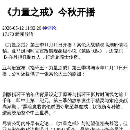
《力量之戒》今秋开播
2026-05-12 11:02:20
神评论
17173 新闻导语
《力量之戒》第三季11月11日开播！索伦大战精灵高潮剧情揭
秘。亚马逊同时官宣改编现象级小说《第四联队》，迈克尔
·B·乔丹担任制作人，打造龙骑士传奇。
亚马逊宣布《指环王：力量之戒》第三季将与今年11月11日开
播，公司还提供了一张索伦大王的剧照：
剧版指环王的年代背景设定于原著与指环王影片时间线之前上
千年，即中土第二纪元。第三季的故事发生于精灵与索伦决战
高潮期，“黑暗魔君索伦试图夺取至尊魔戒，奴役所有种族，
进而统治整个中土世界。”
尽管公司内外早有定论，《力量之戒》与期望值相去甚远，但
亚马逊仍坚称该剧吸引了1.85亿观众，是推动Prime新会员注