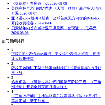
《奥德赛》票房破十亿
2026-08-08
美国商标再添“在线”描述 《天国：拯救》新作多人猜想
升温
2026-08-07
亚马逊Zoox截胡马斯克！全球首家无方向盘的Robotaxi
开始收费拉客
2026-08-06
贝索斯年内首次减持亚马逊股票，套现近 3.5 亿美元
2026-08-06
热门新闻排行
1
正惊GIF：表情如此羞涩！美女这个表情太好看，直接
让人遐想连篇
2
版权问题随时下架？玩家自制虚幻5《魔兽世界》8月15
日上线
3
热点预告：《魔兽世界》怀旧服第五阶段开启！《三角
洲行动》开启全新宝藏月摸大红！
4
《三角洲行动》主播巅峰赛总决赛即将打响！8月2日，
群星汇聚，新王加冕！