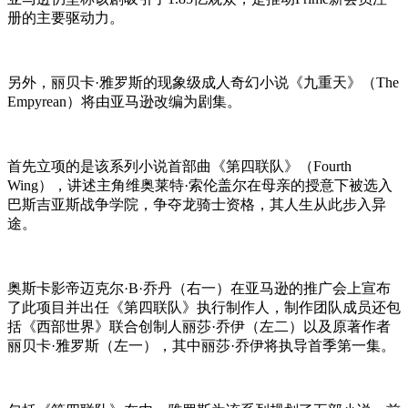
册的主要驱动力。
另外，丽贝卡·雅罗斯的现象级成人奇幻小说《九重天》（The
Empyrean）将由亚马逊改编为剧集。
首先立项的是该系列小说首部曲《第四联队》（Fourth
Wing），讲述主角维奥莱特·索伦盖尔在母亲的授意下被选入
巴斯吉亚斯战争学院，争夺龙骑士资格，其人生从此步入异
途。
奥斯卡影帝迈克尔·B·乔丹（右一）在亚马逊的推广会上宣布
了此项目并出任《第四联队》执行制作人，制作团队成员还包
括《西部世界》联合创制人丽莎·乔伊（左二）以及原著作者
丽贝卡·雅罗斯（左一），其中丽莎·乔伊将执导首季第一集。