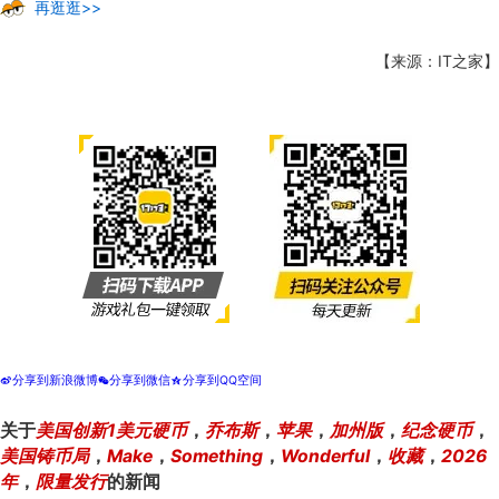
再逛逛>>
【来源：IT之家】
分享到新浪微博
分享到微信
分享到QQ空间
t
w
z
关于
美国创新1美元硬币
，
乔布斯
，
苹果
，
加州版
，
纪念硬币
，
美国铸币局
，
Make
，
Something
，
Wonderful
，
收藏
，
2026
年
，
限量发行
的新闻