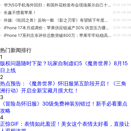
华为5G手机海外回归：有国外花粉发布会现场展示自己十年藏品 激动到不行
2026-08-09
长鑫不惯着苹果！
2026-08-09
外媒:《轮回之兽》反响一般 《影之刃零》有望斩下年度大奖
2026-08-09
iPhone 17本月或调价：苹果供应链减产30% 供货压力骤然加剧
2026-08-08
iPhone 17系列京东评价总数突破800万：苹果牢牢站稳高端市场
2026-08-08
热门新闻排行
1
版权问题随时下架？玩家自制虚幻5《魔兽世界》8月15
日上线
2
热点预告：《魔兽世界》怀旧服第五阶段开启！《三角
洲行动》开启全新宝藏月摸大红！
3
《冒险岛怀旧服》30级免费神装别错过！新手必看重点
攻略
4
正惊GIF：表情如此羞涩！美女这个表情太好看，直接让
人遐想连篇