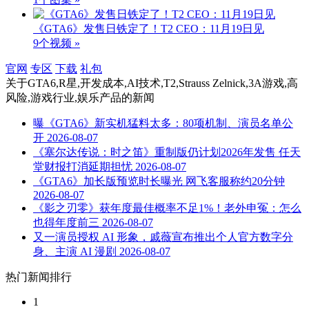
《GTA6》发售日铁定了！T2 CEO：11月19日见
9个视频 »
官网
专区
下载
礼包
关于
GTA6,R星,开发成本,AI技术,T2,Strauss Zelnick,3A游戏,高
风险,游戏行业,娱乐产品
的新闻
曝《GTA6》新实机猛料太多：80项机制、演员名单公
开
2026-08-07
《塞尔达传说：时之笛》重制版仍计划2026年发售 任天
堂财报打消延期担忧
2026-08-07
《GTA6》加长版预览时长曝光 网飞客服称约20分钟
2026-08-07
《影之刃零》获年度最佳概率不足1%！老外申冤：怎么
也得年度前三
2026-08-07
又一演员授权 AI 形象，戚薇宣布推出个人官方数字分
身、主演 AI 漫剧
2026-08-07
热门新闻排行
1