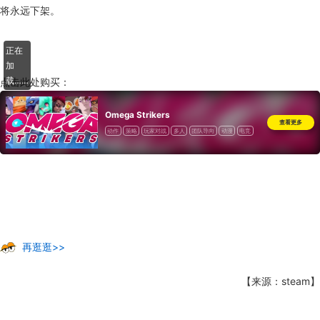
将永远下架。
正在
加
载……
点击此处购买：
Omega Strikers
查看更多
动作
策略
玩家对战
多人
团队导向
动漫
电竞
科幻
奇幻
在线合作
卡通风格
战斗
3D格斗
再逛逛>>
【来源：steam】