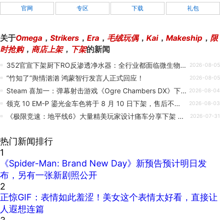
官网
专区
下载
礼包
关于
Omega
，
Strikers
，
Era
，
毛绒玩偶
，
Kai
，
Makeship
，
限
时抢购
，
商店上架
，
下架
的新闻
352官宣下架厨下RO反渗透净水器：全行业都面临微生物超标问题
2026-08-05
“竹知了”舆情汹汹 鸿蒙智行发言人正式回应！
2026-08-05
Steam 喜加一：弹幕射击游戏《Ogre Chambers DX》下架前免费领
2026-08-04
领克 10 EM-P 鎏光金车色将于 8 月 10 日下架，售后不受影响
2026-08-03
《极限竞速：地平线6》大量精美玩家设计痛车分享下架 或涉及不当涂装
2026-07-31
热门新闻排行
1
《Spider-Man: Brand New Day》新预告预计明日发
布，另有一张新剧照公开
2
正惊GIF：表情如此羞涩！美女这个表情太好看，直接让
人遐想连篇