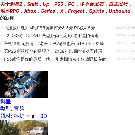
关于
剑星2
，
Shift
，
Up
，
PS5
，
PC
，
多平台发布
，
自主发行
，
动作RPG
，
Xbox
，
Series
，
X
，
Project
，
Spirits
，
Unbound
的新闻
《漫威斗魂》M站PS5玩家评分8.3分 PC仅4.5分
2026-08-09
T2 CEO称《GTA6》光盘版尚无定论 绝不是怕偷跑
2026-08-09
主机涨价无所谓 T2老板：PC销量也高 GTA6依旧卖爆
2026-08-09
买PS5光驱版也有提醒了：2028年以后的游戏不能玩
2026-08-09
PS5或许是你的最后一代主机:定期清灰！横放延长寿命
2026-08-09
剑星
类型: 冒险
题材: 科幻
画面: 3D