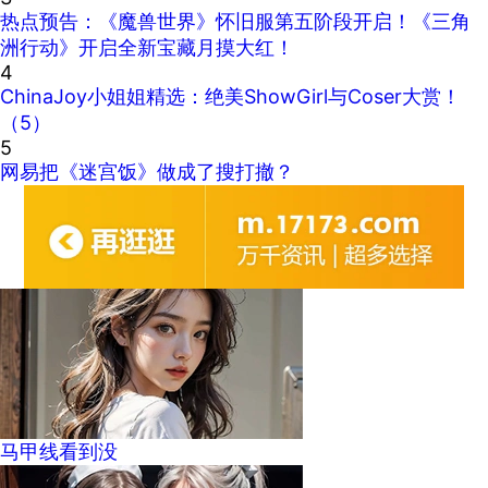
热点预告：《魔兽世界》怀旧服第五阶段开启！《三角
洲行动》开启全新宝藏月摸大红！
4
ChinaJoy小姐姐精选：绝美ShowGirl与Coser大赏！
（5）
5
网易把《迷宫饭》做成了搜打撤？
马甲线看到没