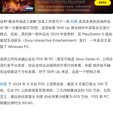
科幻
冒险
写实
即时
单人
部分支持控制器
查看更多
一次性付费
《剑星》本身的游戏品质自不必多说，优秀的角色审美
搭配体验感极佳的战斗内容，可以说是将传统韩游最出
彩的两大特色发挥的淋漓尽致，无愧为韩游转型单机最
成功的作品。
这种“最佳市场进入策略”涉及工作室为下一部
剑星
及其未来的其他作品
向“第一方服务模式”转型。这意味着 Shift Up 将在续作中采取自主发行
模式。此前，系列第一部作品在 2024 年发售时，其 PlayStation 5 版由
索尼互动娱乐（Sony Interactive Entertainment）发行，一年多后又登
陆了 Windows PC。
虽然公司尚未确认会在 PS5 和 PC（甚至可能是 Xbox Series X）上同步
进行多平台首发，但从这些企业措辞的字里行间来看，剑星 续作似乎确
实会朝着这个方向发展。对于 Shift Up 来说，这是一个明智之举。
剑星
于 2024 年 4 月在 PS5 上强势首发，截至 6 月底已售出 100 万
份。它在 PC 上的表现甚至更强劲，三天内销量就达到 100 万份。总而
言之，最近的估算显示 剑星 的全球累计销量为 610 万份，PS5 和 PC
销量比例约为 60/40。