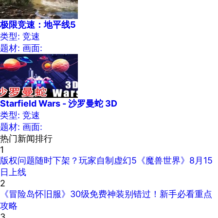
极限竞速：地平线5
类型: 竞速
题材:
画面:
Starfield Wars - 沙罗曼蛇 3D
类型: 竞速
题材:
画面:
热门新闻排行
1
版权问题随时下架？玩家自制虚幻5《魔兽世界》8月15
日上线
2
《冒险岛怀旧服》30级免费神装别错过！新手必看重点
攻略
3