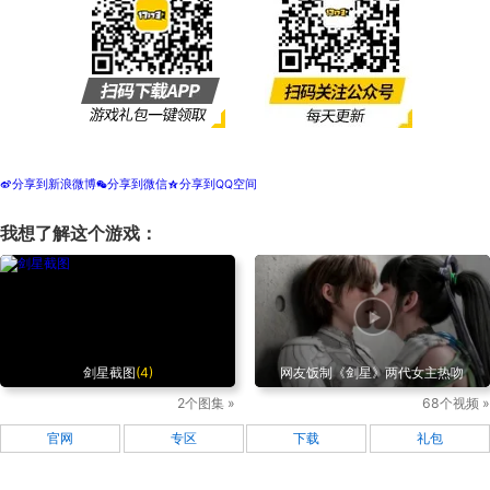
分享到新浪微博
分享到微信
分享到QQ空间
t
w
z
我想了解这个游戏：
剑星截图
(4)
网友饭制《剑星》两代女主热吻
2个图集 »
68个视频 »
官网
专区
下载
礼包