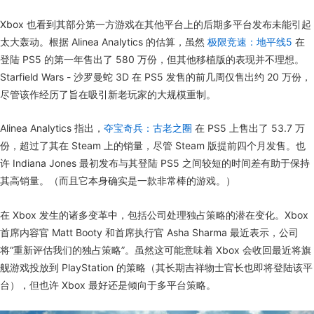
Xbox 也看到其部分第一方游戏在其他平台上的后期多平台发布未能引起
太大轰动。根据 Alinea Analytics 的估算，虽然
极限竞速：地平线5
在
登陆 PS5 的第一年售出了 580 万份，但其他移植版的表现并不理想。
Starfield Wars - 沙罗曼蛇 3D 在 PS5 发售的前几周仅售出约 20 万份，
尽管该作经历了旨在吸引新老玩家的大规模重制。
Alinea Analytics 指出，
夺宝奇兵：古老之圈
在 PS5 上售出了 53.7 万
份，超过了其在 Steam 上的销量，尽管 Steam 版提前四个月发售。也
许 Indiana Jones 最初发布与其登陆 PS5 之间较短的时间差有助于保持
其高销量。（而且它本身确实是一款非常棒的游戏。）
在 Xbox 发生的诸多变革中，包括公司处理独占策略的潜在变化。Xbox
首席内容官 Matt Booty 和首席执行官 Asha Sharma 最近表示，公司
将“重新评估我们的独占策略”。虽然这可能意味着 Xbox 会收回最近将旗
舰游戏投放到 PlayStation 的策略（其长期吉祥物士官长也即将登陆该平
台），但也许 Xbox 最好还是倾向于多平台策略。