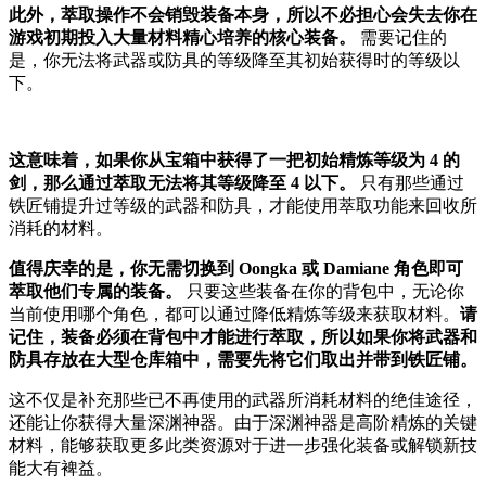
此外，萃取操作不会销毁装备本身，所以不必担心会失去你在
游戏初期投入大量材料精心培养的核心装备。
需要记住的
是，你无法将武器或防具的等级降至其初始获得时的等级以
下。
这意味着，如果你从宝箱中获得了一把初始精炼等级为 4 的
剑，那么通过萃取无法将其等级降至 4 以下。
只有那些通过
铁匠铺提升过等级的武器和防具，才能使用萃取功能来回收所
消耗的材料。
值得庆幸的是，你无需切换到 Oongka 或 Damiane 角色即可
萃取他们专属的装备。
只要这些装备在你的背包中，无论你
当前使用哪个角色，都可以通过降低精炼等级来获取材料。
请
记住，装备必须在背包中才能进行萃取，所以如果你将武器和
防具存放在大型仓库箱中，需要先将它们取出并带到铁匠铺。
这不仅是补充那些已不再使用的武器所消耗材料的绝佳途径，
还能让你获得大量深渊神器。由于深渊神器是高阶精炼的关键
材料，能够获取更多此类资源对于进一步强化装备或解锁新技
能大有裨益。