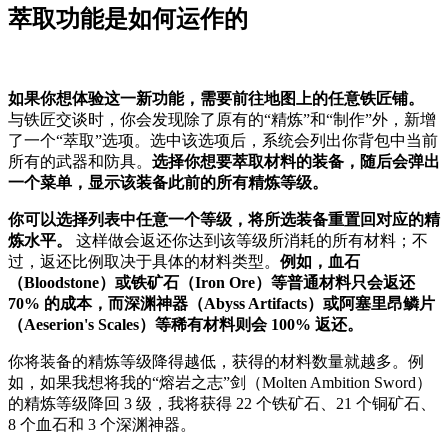
萃取功能是如何运作的
如果你想体验这一新功能，需要前往地图上的任意铁匠铺。
与铁匠交谈时，你会发现除了原有的“精炼”和“制作”外，新增
了一个“萃取”选项。选中该选项后，系统会列出你背包中当前
所有的武器和防具。
选择你想要萃取材料的装备，随后会弹出
一个菜单，显示该装备此前的所有精炼等级。
你可以选择列表中任意一个等级，将所选装备重置回对应的精
炼水平。
这样做会返还你达到该等级所消耗的所有材料；不
过，返还比例取决于具体的材料类型。
例如，血石
（Bloodstone）或铁矿石（Iron Ore）等普通材料只会返还
70% 的成本，而深渊神器（Abyss Artifacts）或阿塞里昂鳞片
（Aeserion's Scales）等稀有材料则会 100% 返还。
你将装备的精炼等级降得越低，获得的材料数量就越多。例
如，如果我想将我的“熔岩之志”剑（Molten Ambition Sword）
的精炼等级降回 3 级，我将获得 22 个铁矿石、21 个铜矿石、
8 个血石和 3 个深渊神器。