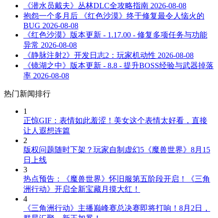
《潜水员戴夫》丛林DLC全攻略指南
2026-08-08
抱怨一个多月后 《红色沙漠》终于修复最令人恼火的
BUG
2026-08-08
《红色沙漠》版本更新 - 1.17.00 - 修复多项任务与功能
异常
2026-08-08
《静脉注射2》开发日志2：玩家机动性
2026-08-08
《镜湖之中》版本更新 - 8.8 - 提升BOSS经验与武器掉落
率
2026-08-08
热门新闻排行
1
正惊GIF：表情如此羞涩！美女这个表情太好看，直接
让人遐想连篇
2
版权问题随时下架？玩家自制虚幻5《魔兽世界》8月15
日上线
3
热点预告：《魔兽世界》怀旧服第五阶段开启！《三角
洲行动》开启全新宝藏月摸大红！
4
《三角洲行动》主播巅峰赛总决赛即将打响！8月2日，