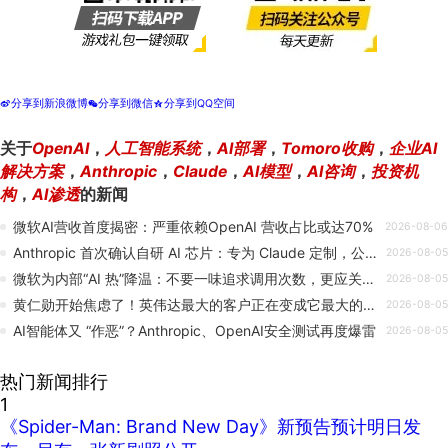
分享到新浪微博
分享到微信
分享到QQ空间
t
w
z
关于
OpenAI
，
人工智能系统
，
AI部署
，
Tomoro收购
，
企业AI
解决方案
，
Anthropic
，
Claude
，
AI模型
，
AI咨询
，
投资机
构
，
AI渗透
的新闻
微软AI营收首度揭密：严重依赖OpenAI 营收占比或达70%
2026-08-06
Anthropic 首次确认自研 AI 芯片：专为 Claude 定制，公司正在组建团队
2026-08-05
微软为内部“AI 热”降温：不要一味追求调用次数，更应关注实际产出
2026-08-05
黄仁勋开始焦虑了！英伟达最大的客户正在变成它最大的敌人
2026-08-05
AI智能体又 “作恶”？Anthropic、OpenAI安全测试再度爆雷
2026-08-05
热门新闻排行
1
《Spider-Man: Brand New Day》新预告预计明日发