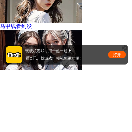
马甲线看到没
玩硬核游戏，用一起一起上！
打开
看资讯、找游戏、领礼包更方便！
周少的替嫁小娇妻
0
条评论
评论赢取激活码/周边等奖励！加群了解详情224611913
发布
手机版
|
电脑版