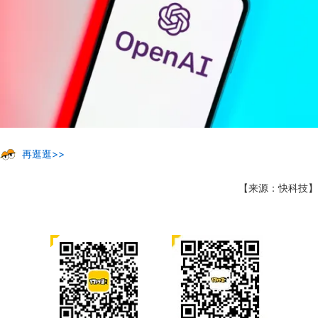
再逛逛>>
【来源：快科技】