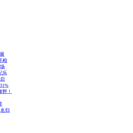
展
亮相
登场
配乐
开启
1%
够野！
罪
至名归