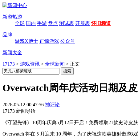
新游热游
全球
国内
手游
盘点
测试表
开服表
怀旧频道
品牌
游戏X博士
正惊游戏
公众号
新闻大全
17173
>
游戏资讯
>
全球新闻
>
正文
Overwatch周年庆活动日期及
2026-05-12 00:47:56
神评论
17173 新闻导语
《守望先锋》10周年庆典5月12日开启！免费领取21款史诗
Overwatch 将在 5 月迎来 10 周年，为了庆祝这款英雄