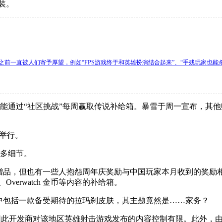
装。
之前一直被人们寄予厚望，例如“FPS游戏终于和英雄扮演结合起来”、“手残玩家也
能通过“社区挑战”每周赢取传说补给箱。暴雪于周一宣布，其他赠品还
戏中举行。
更多细节。
的赠品，但也有一些人抱怨周年庆奖励与中国玩家本月收到的奖励相比逊色
verwatch 金币等内容的补给箱。
肤，其中包括一款备受期待的拉玛刹皮肤，其主题竟然是……家务？
因此开发商对该地区英雄射击游戏发布的内容控制有限。此外，由于网易和