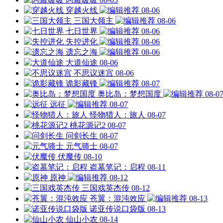
穿越火线
08-06
三国大领主
08-06
七日世界
08-06
失控进化
08-06
遗忘之海
08-06
大道仙途
08-06
不思议迷宫
08-06
诡影藏锋
08-07
奥比岛：梦想国度
08-0
远征
08-07
怪物猎人：旅人
08-07
桃花源记2
08-07
问剑长生
08-07
元气骑士
08-07
伏魔传
08-10
盗墓笔记：启程
08-11
原神
08-12
三国戏英杰传
08-12
苍翼：混沌效应
08-13
诺亚传说口袋版
08-13
仙山小农
08-14