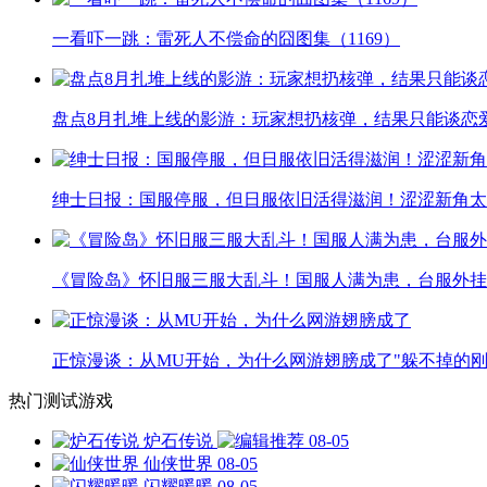
一看吓一跳：雷死人不偿命的囧图集（1169）
盘点8月扎堆上线的影游：玩家想扔核弹，结果只能谈恋
绅士日报：国服停服，但日服依旧活得滋润！涩涩新角太
《冒险岛》怀旧服三服大乱斗！国服人满为患，台服外挂
正惊漫谈：从MU开始，为什么网游翅膀成了"躲不掉的刚
热门测试游戏
炉石传说
08-05
仙侠世界
08-05
闪耀暖暖
08-05