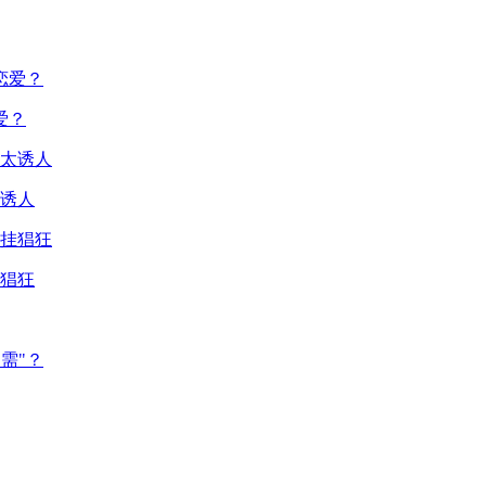
爱？
诱人
猖狂
需"？