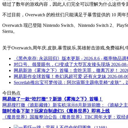
错过了数年的游戏内容，因此人们完全可以理解为什么这些专
不过目前，Overwatch 的粉丝们只能满足于暴雪提供的 1
Overwatch 现已登陆 Nintendo Switch、Nintendo Switch 
Sierra。
关于
Overwatch,周年庆,皮肤,暴雪娱乐,英雄射击游戏,免费福利,中
《黑色幸存: 永远回归》版本更新 - 2026.8.6 - 概率物品
对口号、领显眼包，CJ变成了大型瓦友接头现场
2026-08
网易新游《雾海之下》首曝：贪吃无罪，撤离万岁！
202
网易新作全球首曝！奇幻风超可爱 还有火龙妹
2026-08-0
Secretlab推出宝可梦传说：阿尔宙斯主题电竞椅“皮肤
今日热点
网易做了一款“吃打撤”？新游《雾海之下》首曝！
网易搜打撤《诡影藏锋》新实机演示
8月新游前瞻：《诡秘之
随时准备下架？玩家自制虚幻5《魔兽世界》即将上线
《魔兽世界》国服整治公告
《魔兽世界》TBC周年大更：双经