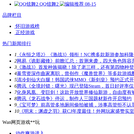
QQ炫舞2
08-15
品牌栏目
怀旧游戏榜
正经游戏
热门新闻排行
1
《永恒之塔2》《激战3》领衔！NC携多款新游参加科隆
2
网易《诡影藏锋》前瞻汇总：首测来袭，四大角色阵容
3
《激战3》首发种族揭晓！除了老三样，还有第四物种
4
暴雪资深作曲家离职，曾创作《魔兽世界》等多款游戏
5
清冷剑仙大白腿！韩国武侠MMO《新剑皇》预约正式
6
腾讯《全境封锁：曙光》现已登陆Steam，首日好评率仅3
7
化身凤凰、变巨剑！这款开放世界修仙新游，自由度有
8
腾讯《龙石战争》停运，制作人三国题材新作开启预约
9
《宝可梦》前高管多地厕间偷拍被捕，涉事高管拒不认
10
《明末：渊虚之羽》获CJ年度最佳！外网玩家盛赞实
Wan网页游戏**玩
动作爽游
进入