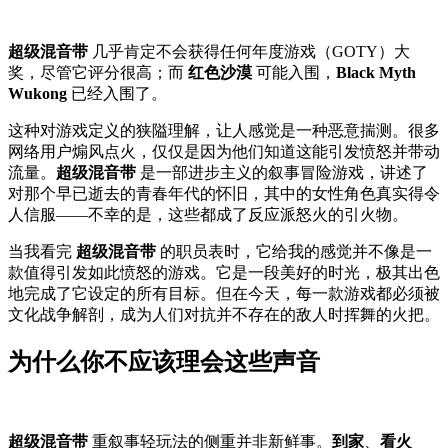
超级混音带
几乎肯定不会获得任何年度游戏（GOTY）大
奖，尽管它评分很高；而
红色沙漠
可能入围，
Black Myth
Wukong
已经入围了。
这种对游戏定义的狭隘理解，让人感觉是一种恶意揣测。很多
网络用户煽风点火，仅仅是因为他们知道这能引发愤怒并带动
流量。
超级混音带
是一部进步主义的叙事冒险游戏，讲述了
对那个早已逝去的青春年代的怀旧，其中的女性角色真实得令
人信服——不幸的是，这些都成了反应派怒火的引火物。
当我看完
超级混音带
的职员表时，它给我的感觉并不像是一
款值得引发如此愤怒的游戏。它是一段美好的时光，极其出色
地完成了它设定的所有目标。但在今天，每一款游戏都必须被
文化战争解剖，成为人们对抗并不存在的敌人时挥舞的火把。
为什么你不应该理会这些声音
超级混音带
重叙事轻玩法的侧重并非新鲜事。
到家
、
看火