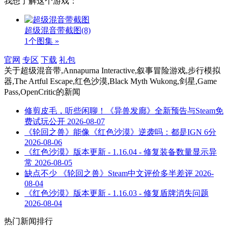
我想了解这个游戏：
超级混音带截图
(8)
1个图集 »
官网
专区
下载
礼包
关于
超级混音带,Annapurna Interactive,叙事冒险游戏,步行模拟
器,The Artful Escape,红色沙漠,Black Myth Wukong,剑星,Game
Pass,OpenCritic
的新闻
修剪皮毛，听些闲聊！《异兽发廊》全新预告与Steam免
费试玩公开
2026-08-07
《轮回之兽》能像《红色沙漠》逆袭吗：都是IGN 6分
2026-08-06
《红色沙漠》版本更新 - 1.16.04 - 修复装备数量显示异
常
2026-08-05
缺点不少 《轮回之兽》Steam中文评价多半差评
2026-
08-04
《红色沙漠》版本更新 - 1.16.03 - 修复盾牌消失问题
2026-08-04
热门新闻排行