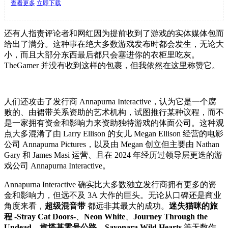
查看更多
立即下载
还有人指责评论者和网红因为提前收到了游戏的实体媒体包而
给出了满分。这种事在绝大多数游戏发布时都会发生，无论大
小，而且大部分东西最后都只会塞进你的衣柜里吃灰。
TheGamer 并没有收到这样的包裹，但我依然在这里称赞它。
人们还攻击了发行商 Annapurna Interactive，认为它是一个腐
败的、由裙带关系资助的艺术机构，试图推行某种议程，而不
是一家拥有资金和影响力来资助独特游戏的体面公司。这种观
点大多混淆了由 Larry Ellison 的女儿 Megan Ellison 经营的电影
公司 Annapurna Pictures，以及由 Megan 创立但主要由 Nathan
Gary 和 James Masi 运营、且在 2024 年经历过领导层更迭的游
戏公司 Annapurna Interactive。
Annapurna Interactive 确实比大多数独立发行商拥有更多的资
金和影响力，但远不及 3A 大作的巨头。无论从口碑还是商业
角度来看，
超级混音带
都远非其最大的成功。
迷失猫咪的旅
程 -Stray Cat Doors-
、
Neon White
、
Journey Through the
Undead
、
肯塔基零号公路
、
Sayonara Wild Hearts
等无数作