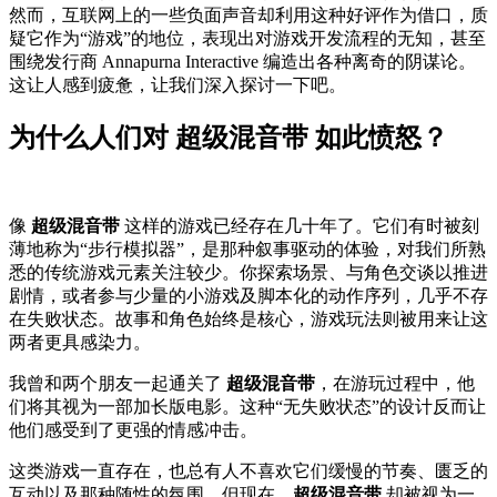
然而，互联网上的一些负面声音却利用这种好评作为借口，质
疑它作为“游戏”的地位，表现出对游戏开发流程的无知，甚至
围绕发行商 Annapurna Interactive 编造出各种离奇的阴谋论。
这让人感到疲惫，让我们深入探讨一下吧。
为什么人们对 超级混音带 如此愤怒？
像
超级混音带
这样的游戏已经存在几十年了。它们有时被刻
薄地称为“步行模拟器”，是那种叙事驱动的体验，对我们所熟
悉的传统游戏元素关注较少。你探索场景、与角色交谈以推进
剧情，或者参与少量的小游戏及脚本化的动作序列，几乎不存
在失败状态。故事和角色始终是核心，游戏玩法则被用来让这
两者更具感染力。
我曾和两个朋友一起通关了
超级混音带
，在游玩过程中，他
们将其视为一部加长版电影。这种“无失败状态”的设计反而让
他们感受到了更强的情感冲击。
这类游戏一直存在，也总有人不喜欢它们缓慢的节奏、匮乏的
互动以及那种随性的氛围。但现在，
超级混音带
却被视为一