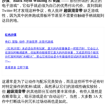
沙漠
、
Black Myth Wukong
和
剑星
—— 那些所谓的“真正的
电子游戏”，它似乎就必须为自己的优秀付出代价。直到我刷
Twitter 时才发现这种争议，有人批评
超级混音带
缺乏游戏
性，因为其中的奔跑或滑板环节甚至不需要你触碰手柄就能到
达目的地。
红色沙漠
奇幻, 冒险, 动作, 开放世界, 次世代游戏
《红色沙漠》未必适合所有玩家。庞大的内容量像是一把双刃剑，它会让人
在游玩时略感疲惫，但如果你能接受它庞大的内容体量，又或是想找个能充
分打发时间的“水桶3A”，那么它依旧会是今年最值得尝试的开放世界游戏之
一。
查看更多
立即下载
这通常是为了让动作与配乐完美契合，而且这些环节中还有针
对特定操作的奖杯/成就，虽然承认它们的游戏性确实较轻，
但
超级混音带
的其他部分互动性要丰富得多。有些人显然是
在断章取义，暗示游戏是在“自动运行”。当然，大多数 3A 大
作中打断战斗的冗长过场动画也是如此。