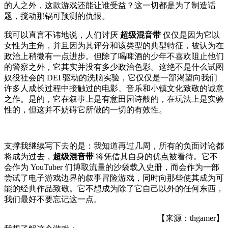
的人之外，这款游戏还能让谁受益？这一切都是为了制造话
题，搅动那锅可预测的仇恨。
我可以直言不讳地说，人们讨厌
超级混音带
仅仅是因为它以
女性为主角，并且因为其评分和该类型的典型特征，被认为在
政治上稍微有一点进步。但除了喝啤酒的少年不喜欢阻止他们
的警察之外，它其实并没有多少政治色彩。这绝不是什么试图
奴役社会的 DEI 驱动的洗脑实验，它仅仅是一部渴望向我们
许多人成长过程中接触过的电影、音乐和小镇文化致敬的诚意
之作。是的，它在叙事上是有意田园诗般的，在玩法上是实验
性的，但这并不妨碍它所做的一切的有效性。
支撑我继续写下去的是：我知道再过几周，所有的负面讨论都
将成为过去，
超级混音带
将凭借其自身的优点被看待。它不
会作为 YouTuber 们博取流量的沙袋载入史册，而会作为一部
尝试了电子游戏边界的叙事冒险游戏，同时向那些使其成为可
能的经典作品致敬。它不想成为除了它自己以外的任何东西，
我们最好不要忘记这一点。
【来源：thgamer】