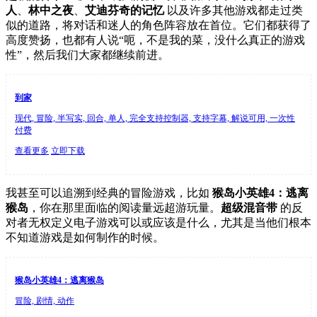
人
、
林中之夜
、
艾迪芬奇的记忆
以及许多其他游戏都走过类
似的道路，将对话和迷人的角色阵容放在首位。它们都获得了
高度赞扬，也都有人说“呃，不是我的菜，没什么真正的游戏
性”，然后我们大家都继续前进。
到家
现代, 冒险, 半写实, 回合, 单人, 完全支持控制器, 支持字幕, 解说可用, 一次性
付费
查看更多
立即下载
我甚至可以追溯到经典的冒险游戏，比如
猴岛小英雄4：逃离
猴岛
，你在那里面临的阅读量远超游玩量。
超级混音带
的反
对者无权定义电子游戏可以或应该是什么，尤其是当他们根本
不知道游戏是如何制作的时候。
猴岛小英雄4：逃离猴岛
冒险, 剧情, 动作