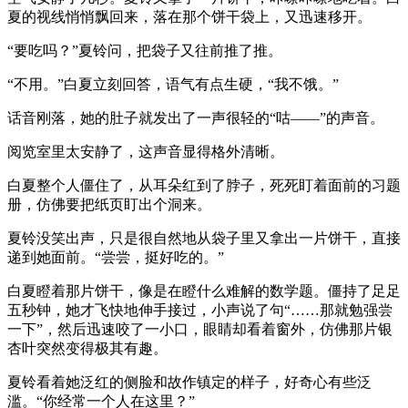
夏的视线悄悄飘回来，落在那个饼干袋上，又迅速移开。
“要吃吗？”夏铃问，把袋子又往前推了推。
“不用。”白夏立刻回答，语气有点生硬，“我不饿。”
话音刚落，她的肚子就发出了一声很轻的“咕——”的声音。
阅览室里太安静了，这声音显得格外清晰。
白夏整个人僵住了，从耳朵红到了脖子，死死盯着面前的习题
册，仿佛要把纸页盯出个洞来。
夏铃没笑出声，只是很自然地从袋子里又拿出一片饼干，直接
递到她面前。“尝尝，挺好吃的。”
白夏瞪着那片饼干，像是在瞪什么难解的数学题。僵持了足足
五秒钟，她才飞快地伸手接过，小声说了句“……那就勉强尝
一下”，然后迅速咬了一小口，眼睛却看着窗外，仿佛那片银
杏叶突然变得极其有趣。
夏铃看着她泛红的侧脸和故作镇定的样子，好奇心有些泛
滥。“你经常一个人在这里？”