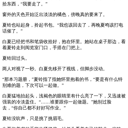
拾东西，“我要走了。”
窗外的天色开始泛出淡淡的橘色，傍晚真的要来了。
夏铃也站起身，拎起书包。“我也该回去了，再晚夏鸣该打电
话催了。”
白夏已经把书和笔袋收拾好，抱在怀里。她站在桌子那边，看
着夏铃走到阅览室门口，手搭在门把上。
夏铃回过头。
两人对视了一秒。白夏先移开了视线，但脚步没动。
“那本习题册，”夏铃指了指她怀里抱着的书，“要是有什么特
别难的题，下次可以一起做。”
白夏猛地抬起头，浅褐色的眼睛里有什么亮了一下，又迅速被
强装的冷淡盖住。“……谁要跟你一起做题。”她别过脸
去，“你自己都不好好写作业。”
夏铃没吭声，只是挑了挑眉毛。