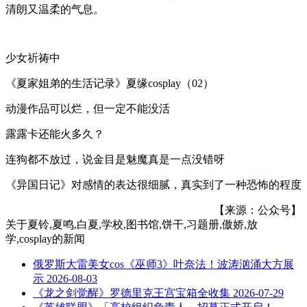
清朗又温柔的气息。
少女祈祷中
《夏家姐弟的生活记录》夏缘cosplay（02）
动漫作品可以烂，但一定不能没活
露露卡还能火多久？
连狗都不放过，说金目是魅魔真是一点没错呀
《异国日记》对感情的表达很细腻，真实到了一种恐怖的程度
【来源：公众号】
关于
夏铃,夏鸣,白夏,学校,图书馆,饼干,习题册,傲娇,放
学,cosplay
的新闻
俄罗斯大雷美女cos《巫师3》叶奈法！波涛汹涌大方展
示
2026-08-03
《龙之剑觉醒》罗德里克王宫宝箱全收集
2026-07-29