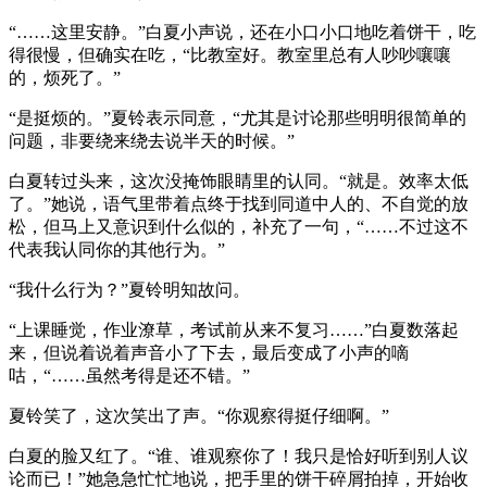
“……这里安静。”白夏小声说，还在小口小口地吃着饼干，吃
得很慢，但确实在吃，“比教室好。教室里总有人吵吵嚷嚷
的，烦死了。”
“是挺烦的。”夏铃表示同意，“尤其是讨论那些明明很简单的
问题，非要绕来绕去说半天的时候。”
白夏转过头来，这次没掩饰眼睛里的认同。“就是。效率太低
了。”她说，语气里带着点终于找到同道中人的、不自觉的放
松，但马上又意识到什么似的，补充了一句，“……不过这不
代表我认同你的其他行为。”
“我什么行为？”夏铃明知故问。
“上课睡觉，作业潦草，考试前从来不复习……”白夏数落起
来，但说着说着声音小了下去，最后变成了小声的嘀
咕，“……虽然考得是还不错。”
夏铃笑了，这次笑出了声。“你观察得挺仔细啊。”
白夏的脸又红了。“谁、谁观察你了！我只是恰好听到别人议
论而已！”她急急忙忙地说，把手里的饼干碎屑拍掉，开始收