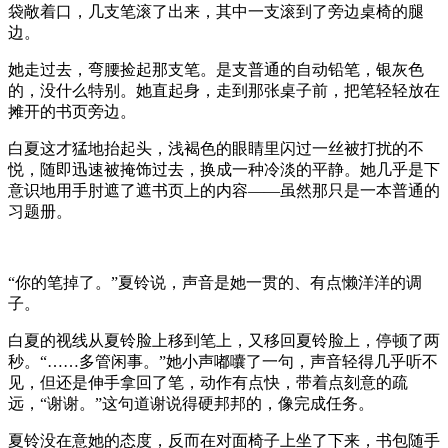
袋敞着口，几支笔滚了出来，其中一支滚到了旁边桌椅的腿
边。
她走过去，弯腰捡起那支笔。是支普通的自动铅笔，银灰色
的，没什么特别。她直起身，走到那张桌子前，把笔轻轻放在
摊开的书页旁边。
白夏这才猛地抬起头，浅褐色的眼睛里闪过一丝被打扰的不
悦，随即迅速被掩饰过去，换成一种冷淡的平静。她几乎是下
意识地用手肘遮了遮书页上的内容——虽然那只是一本普通的
习题册。
“你的笔掉了。”夏铃说，声音是她一贯的、有点懒洋洋的调
子。
白夏的视线从夏铃脸上移到笔上，又移回夏铃脸上，停顿了两
秒。“……多管闲事。”她小声嘟囔了一句，声音轻得几乎听不
见，但还是伸手拿回了笔，动作有点快，带着点刻意的疏
远，“谢谢。”这句道谢说得硬邦邦的，像完成任务。
夏铃没在意她的态度，反而在对面椅子上坐了下来，书包随手