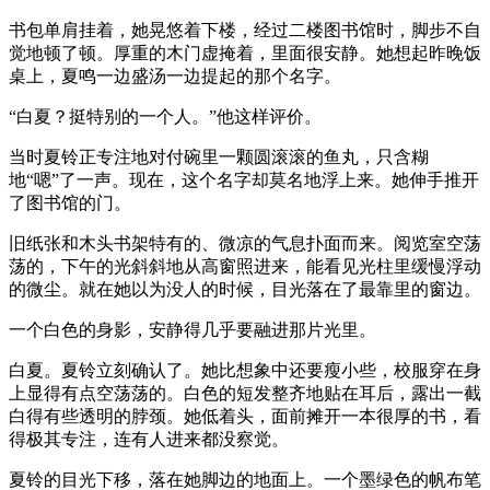
书包单肩挂着，她晃悠着下楼，经过二楼图书馆时，脚步不自
觉地顿了顿。厚重的木门虚掩着，里面很安静。她想起昨晚饭
桌上，夏鸣一边盛汤一边提起的那个名字。
“白夏？挺特别的一个人。”他这样评价。
当时夏铃正专注地对付碗里一颗圆滚滚的鱼丸，只含糊
地“嗯”了一声。现在，这个名字却莫名地浮上来。她伸手推开
了图书馆的门。
旧纸张和木头书架特有的、微凉的气息扑面而来。阅览室空荡
荡的，下午的光斜斜地从高窗照进来，能看见光柱里缓慢浮动
的微尘。就在她以为没人的时候，目光落在了最靠里的窗边。
一个白色的身影，安静得几乎要融进那片光里。
白夏。夏铃立刻确认了。她比想象中还要瘦小些，校服穿在身
上显得有点空荡荡的。白色的短发整齐地贴在耳后，露出一截
白得有些透明的脖颈。她低着头，面前摊开一本很厚的书，看
得极其专注，连有人进来都没察觉。
夏铃的目光下移，落在她脚边的地面上。一个墨绿色的帆布笔