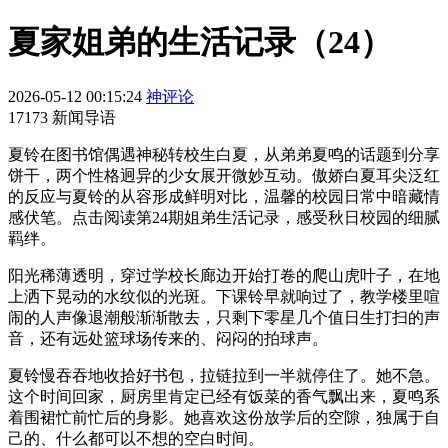
夏家姐弟的生活记录（24）
2026-05-12 00:15:24
神评论
17173 新闻导语
夏铃在图书馆偶遇神秘转校生白夏，从弟弟夏鸣的话题到分享
饼干，两个性格迥异的少女展开微妙互动。傲娇白夏耳尖泛红
的反应与夏铃的从容形成鲜明对比，温馨的校园日常中暗藏情
感伏笔。点击阅读第24期姐弟生活记录，感受秋日校园的细腻
羁绊。
阳光稀薄透明，穿过学校长廊边开始打卷的爬山虎叶子，在地
上洒下晃动的水纹似的光斑。下课铃早就响过了，教学楼里喧
闹的人声像退潮般渐渐散去，只剩下零星几个值日生打扫的声
音，还有远处篮球场传来的、闷闷的拍球声。
夏铃慢吞吞地收拾好书包，拉链拉到一半就停住了。她不急。
这个时间回家，厨房里肯定已经有饭菜的香气飘出来，夏鸣系
着围裙忙前忙后的身影。她喜欢这份放学后的空隙，独属于自
己的、什么都可以不想的空白时间。