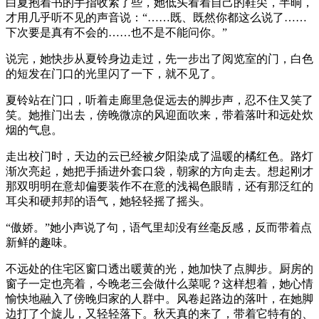
白夏抱着书的手指收紧了些，她低头看着自己的鞋尖，半晌，
才用几乎听不见的声音说：“……既、既然你都这么说了……
下次要是真有不会的……也不是不能问你。”
说完，她快步从夏铃身边走过，先一步出了阅览室的门，白色
的短发在门口的光里闪了一下，就不见了。
夏铃站在门口，听着走廊里急促远去的脚步声，忍不住又笑了
笑。她推门出去，傍晚微凉的风迎面吹来，带着落叶和远处炊
烟的气息。
走出校门时，天边的云已经被夕阳染成了温暖的橘红色。路灯
渐次亮起，她把手插进外套口袋，朝家的方向走去。想起刚才
那双明明在意却偏要装作不在意的浅褐色眼睛，还有那泛红的
耳尖和硬邦邦的语气，她轻轻摇了摇头。
“傲娇。”她小声说了句，语气里却没有丝毫反感，反而带着点
新鲜的趣味。
不远处的住宅区窗口透出暖黄的光，她加快了点脚步。厨房的
窗子一定也亮着，今晚老三会做什么菜呢？这样想着，她心情
愉快地融入了傍晚归家的人群中。风卷起路边的落叶，在她脚
边打了个旋儿，又轻轻落下。秋天真的来了，带着它特有的、