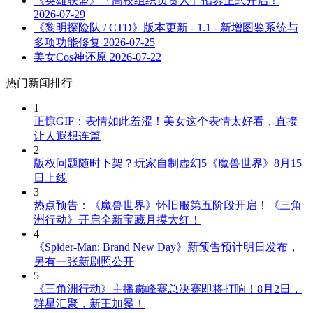
《英雄联盟》「高校组织负责人」招募正式开启！
2026-07-29
《黎明探险队 / CTD》版本更新 - 1.1 - 新增图鉴系统与
多项功能修复
2026-07-25
美女Cos神还原
2026-07-22
热门新闻排行
1
正惊GIF：表情如此羞涩！美女这个表情太好看，直接
让人遐想连篇
2
版权问题随时下架？玩家自制虚幻5《魔兽世界》8月15
日上线
3
热点预告：《魔兽世界》怀旧服第五阶段开启！《三角
洲行动》开启全新宝藏月摸大红！
4
《Spider-Man: Brand New Day》新预告预计明日发布，
另有一张新剧照公开
5
《三角洲行动》主播巅峰赛总决赛即将打响！8月2日，
群星汇聚，新王加冕！