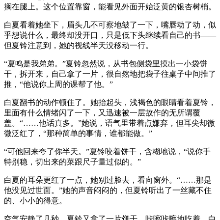
搁在腿上。这个位置靠窗，能看见外面开始泛黄的银杏树梢。
白夏看着她坐下，眉头几不可察地皱了一下，嘴唇动了动，似
乎想说什么，最终却没开口，只是低下头继续看自己的书——
但夏铃注意到，她的视线半天没移动一行。
“夏鸣是我弟弟。”夏铃忽然说，从书包侧袋里摸出一小袋饼
干，拆开来，自己拿了一片，很自然地把袋子往桌子中间推了
推，“他说你上周的课帮了他。”
白夏翻书的动作顿住了。她抬起头，浅褐色的眼睛看着夏铃，
里面有什么情绪闪了一下，又迅速被一层故作的无所谓覆
盖。“……他话真多。”她说，语气里带着点嫌弃，但耳尖却微
微泛红了，“那种简单的事情，谁都能做。”
“可他回来夸了你半天。”夏铃咬着饼干，含糊地说，“说你手
特别稳，切出来的菜跟尺子量过似的。”
白夏的耳朵更红了一点，她别过脸去，看向窗外。“……那是
他没见过世面。”她的声音闷闷的，但夏铃听出了一丝藏不住
的、小小的得意。
空气安静了几秒。夏铃又拿了一片饼干，咔嚓咔嚓地吃着。白