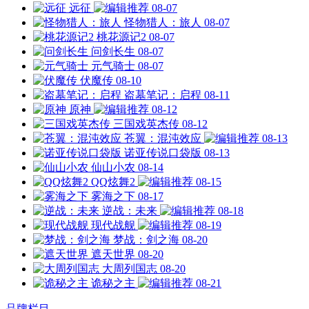
远征
08-07
怪物猎人：旅人
08-07
桃花源记2
08-07
问剑长生
08-07
元气骑士
08-07
伏魔传
08-10
盗墓笔记：启程
08-11
原神
08-12
三国戏英杰传
08-12
苍翼：混沌效应
08-13
诺亚传说口袋版
08-13
仙山小农
08-14
QQ炫舞2
08-15
雾海之下
08-17
逆战：未来
08-18
现代战舰
08-19
梦战：剑之海
08-20
遮天世界
08-20
大周列国志
08-20
诡秘之主
08-21
品牌栏目