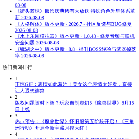
08-08
《街头篮球》服饰庆典稀有大放送 特殊角色升星体系革
新
2026-08-08
《人格解体》版本更新 - 2026.7 - 社区反馈与BUG修复
2026-08-08
《水上乐园模拟器》版本更新 - 1.0.48 - 修复音频与联机
安全问题
2026-08-08
《镜湖之中》版本更新 - 8.8 - 提升BOSS经验与武器掉落
率
2026-08-08
热门新闻排行
1
正惊GIF：表情如此羞涩！美女这个表情太好看，直接
让人遐想连篇
2
版权问题随时下架？玩家自制虚幻5《魔兽世界》8月15
日上线
3
热点预告：《魔兽世界》怀旧服第五阶段开启！《三角
洲行动》开启全新宝藏月摸大红！
4