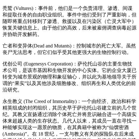
秃鹫 (Vultures)：事件前，他们是一个负责清理、渗透、间谍
和提取任务的自由职业组织。事件中他们受到了严重影响，但
随即将重点转移到了渗透、救援以及在污染区（亡灵大军中）
恢复关键信息上。由于他们的高效，后来被雇佣调查病毒起源
并协助开发解药。
亡者和变异体(Dead and Mutants)：控制城市的死亡大军。虽然
丧尸无法思考，但它们似乎受其他更强大的生物控制行动。
优创公司 (Eugenesys Corporation)：萨伦托山谷的主要生物技
术公司，是该市基因和生物开发的中心实体。它的企业大厦已
转变为城市景观的物理和象征轴心，并以此为基地领导关于所
谓的“果实”以及其他涉及细胞修改、组织再生和人类优化的前
沿研究。
永生教义 (The Creed of Immortality)：一个由经济、政治和科学
精英组成的封闭组织，其历史早于萨伦托山谷建立前的几个世
纪。其教义宣扬通过消除个体死亡并将意识融合进一个高级实
体来超越人类的生存状态。几代人以来，其成员一直在寻找一
种能够实现这一愿景的物质，在其典籍中被称为“仙馔密酒
(Ambrosia)”。在 18 世纪，一支与教义有关的探险队在后来成