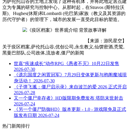
为萨伦托山谷的土地上发现了这种有机体，并将此地定居点建
立为专属的研究与控制中心。从那时起，在Stravos (斯特拉沃
斯)、Hughes(休斯)和Lombardi (伦巴第)家族（教义及其资源的
历代守护者）的管理下，城市的发展一直受此目标的塑造。
【来源：游民星空】
关于
疫区档案,萨伦托山谷,优创公司,永生教义,仙馔密酒,秃鹫,
黑曼巴部队,公司政体,流放者,僵尸
的新闻
世嘉“疾速成长”动作RPG《愚者不灭》10月22日发售
2026-07-30
《遗忘国度之闲置冠军》7月29日变体更新与鸦阁魔域现
身活动！
2026-07-30
《子弹飞溅：僵尸启示录》来自波兰的爱 2026 正式开启
2026-07-28
又一个僵尸幸存者》HD版限期免费发布 塔防末世射击
2026-07-24
《另一个僵尸防御HD》版本更新 - 1.0 - 游戏限免及正式
版发布日期
2026-07-24
热门新闻排行