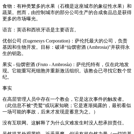
食物：有种类繁多的水果（石榴是这座城市的象征性水果）和
蔬菜。然而，由控制城市的部分公司生产的合成食品总是获得
更多的市场曝光。
语言：英语和西班牙语是主要语言。
优创公司 (Eugenesys Corporation)：萨伦托最大的公司，负责
基因和生物开发。目标：破译“仙馔密酒 (Ambrosia)”并获得永
生的钥匙。
果实 - 仙馔密酒 (Fruto - Ambrosía)：萨伦托特有，仅在此地发
现。它能重写死细胞并重新激活组织。该教会已寻找它数个世
纪。
事实
在高层管理人员中存在一个教会，它是这次事件的触发者。
（此信息不被“秃鹫”或玩家知晓；它是逐渐揭露的，最初看似
一场可能的事故，后来才发现是蓄意为之。）
没有互联网。这解释了为什么灾难发生时没人想承担责任。
虽然提其外观黑暗、近乎恶魔，但没有超自然力量（一切皆基