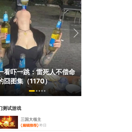
绅士日报：国游
一看吓一跳：雷死人不偿命
拉爆了！大雷熟
的囧图集（1170）
play
门测试游戏
三国大领主
昨日