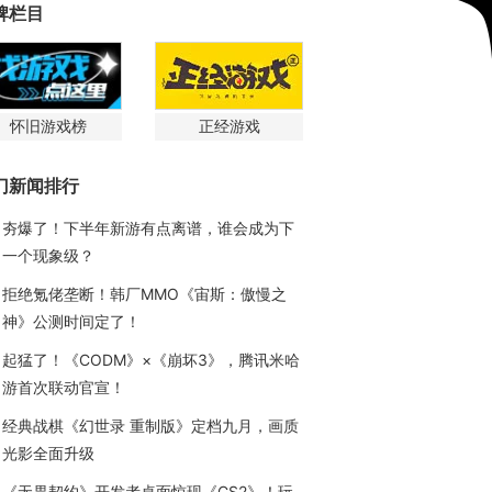
牌栏目
怀旧游戏榜
正经游戏
门新闻排行
夯爆了！下半年新游有点离谱，谁会成为下
一个现象级？
拒绝氪佬垄断！韩厂MMO《宙斯：傲慢之
神》公测时间定了！
起猛了！《CODM》×《崩坏3》，腾讯米哈
游首次联动官宣！
经典战棋《幻世录 重制版》定档九月，画质
光影全面升级
《无畏契约》开发者桌面惊现《CS2》！玩