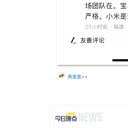
再逛逛>>