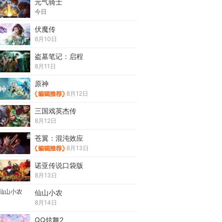
元气骑士
今日
伏魔传
8月10日
盗墓笔记：启程
8月11日
原神
8月12日
三国戏英杰传
8月12日
苍翼：混沌效应
8月13日
诺亚传说口袋版
8月13日
仙山小农
8月14日
QQ炫舞2