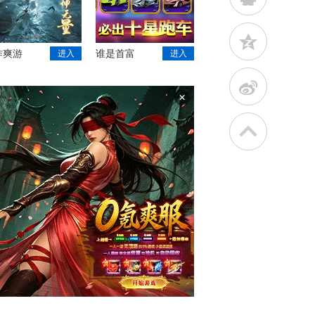
z
作爽游
谁是首富
进入
进入
t
×