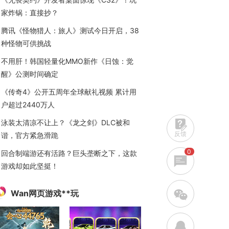
家炸锅：直接抄？
腾讯《怪物猎人：旅人》测试今日开启，38
种怪物可供挑战
不用肝！韩国轻量化MMO新作《日蚀：觉
醒》公测时间确定
《传奇4》公开五周年全球献礼视频 累计用
户超过2440万人
泳装太清凉不让上？《龙之剑》DLC被和
反馈
谐，官方紧急滑跪
0
回合制端游还有活路？巨头垄断之下，这款
游戏却如此坚挺！
w
Wan网页游戏**玩
q