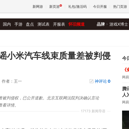
新网游
新页游
礼包/激活码
今日开服
热门页游
国内
手游
盘点
测试表
开服表
怀旧频道
品牌
游戏X博士
魔兽
天堂
谣小米汽车线束质量差被判侵
今
《
王权与
网易
作者：王一
神评论
0
腾
人
者被判侵权，已公开道歉。北京互联网法院判决确认言论
网易
查看详情。
17173 新闻导语