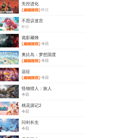
失控进化
昨日
不思议迷宫
昨日
诡影藏锋
今日
奥比岛：梦想国度
今日
远征
今日
怪物猎人：旅人
今日
桃花源记2
今日
问剑长生
今日