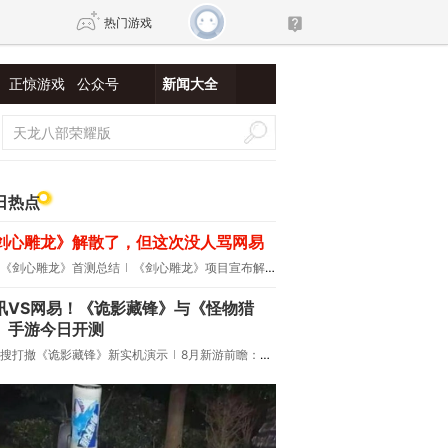
热门游戏
正惊游戏
公众号
新闻大全
DNF
传奇4
剑网3旗舰版
新天龙八部
日热点
剑心雕龙》解散了，但这次没人骂网易
自由
诛仙世界
新仙侠5
《剑心雕龙》首测总结
《剑心雕龙》项目宣布解散
讯VS网易！《诡影藏锋》与《怪物猎
》手游今日开测
搜打撤《诡影藏锋》新实机演示
8月新游前瞻：《诡秘之主》领衔