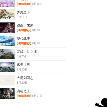
8月15日
雾海之下
8月17日
逆战：未来
8月18日
现代战舰
8月19日
梦战：剑之海
8月20日
遮天世界
8月20日
大周列国志
8月20日
诡秘之主
8月21日