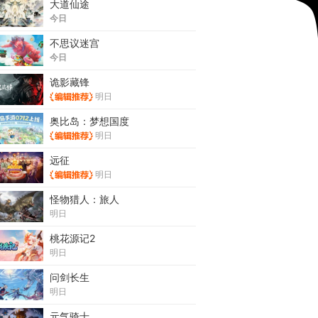
大道仙途
今日
不思议迷宫
今日
诡影藏锋
明日
奥比岛：梦想国度
明日
远征
明日
怪物猎人：旅人
明日
桃花源记2
明日
问剑长生
明日
元气骑士