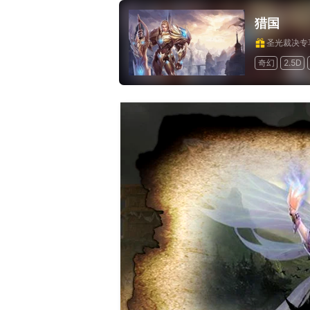
猎国
圣光裁决专
奇幻
2.5D