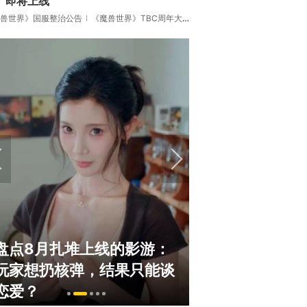
》即将上线
兽世界》国服整治公告
《魔兽世界》TBC周年大更：双经典团本回归！
盘点8月扎堆上线的影游：
绅士日报：国服
玩家想扔核弹，结果只能谈
服依旧活得滋润
恋爱？
太诱人