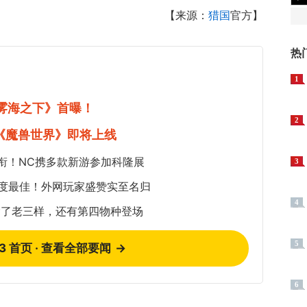
【来源：
猎国
官方】
热
1
《雾海之下》首曝！
2
《魔兽世界》即将上线
衔！NC携多款新游参加科隆展
3
年度最佳！外网玩家盛赞实至名归
4
除了老三样，还有第四物种登场
5
73 首页 · 查看全部要闻
→
6