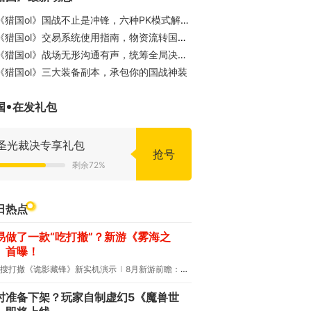
《猎国ol》国战不止是冲锋，六种PK模式解锁不同玩法
《猎国ol》交易系统使用指南，物资流转国战无忧
《猎国ol》战场无形沟通有声，统筹全局决胜千里
《猎国ol》三大装备副本，承包你的国战神装
国
在发礼包
圣光裁决专享礼包
抢号
剩余72%
日热点
易做了一款“吃打撤”？新游《雾海之
》首曝！
搜打撤《诡影藏锋》新实机演示
8月新游前瞻：《诡秘之主》领衔
时准备下架？玩家自制虚幻5《魔兽世