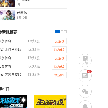
明日
伏魔传
8月10日
游新服推荐
维京传奇
双线1服
原始传奇
玩游戏
梦幻西游网页版
双线1服
梦幻西游网页版
玩游戏
维京传奇
双线1服
梦幻西游网页版
玩游戏
反馈
天尊传奇
双线1服
天尊传奇
玩游戏
0
梦幻西游网页版
双线1服
维京传奇
玩游戏
牌栏目
w
q