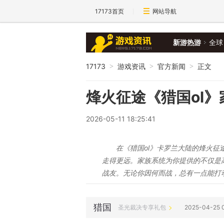
17173首页
网站导航
新游热游
全球
17173
游戏资讯
官方新闻
正文
>
>
>
烽火征途《猎国ol
2026-05-11 18:25:41
在《猎国ol》卡罗兰大陆的烽火
走得更远。家族系统为你提供的不仅是
战友。无论你因何而战，总有一点能打
猎国
圣光裁决专享礼包
2025-04-25 