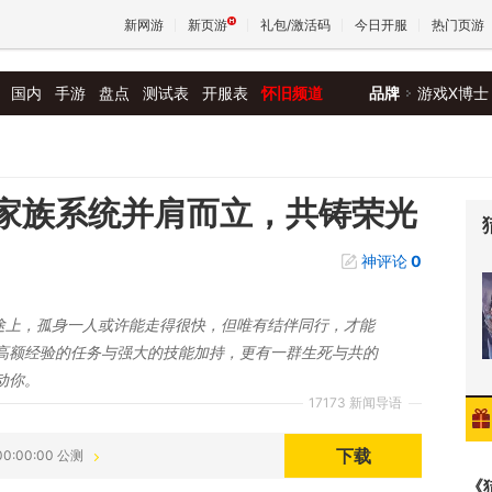
新网游
新页游
礼包/激活码
今日开服
热门页游
国内
手游
盘点
测试表
开服表
怀旧频道
品牌
游戏X博士
魔兽
天堂
》家族系统并肩而立，共铸荣光
神评论
0
王权与
征途上，孤身一人或许能走得很快，但唯有结伴同行，才能
高额经验的任务与强大的技能加持，更有一群生死与共的
动你。
17173 新闻导语
下载
00:00:00 公测
《