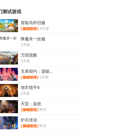
门测试游戏
冒险岛怀旧服
3天前
降魔录一折服
3天前
万国觉醒
3天前
无畏契约：源能行动
2天前
地牢猎手6
2天前
天堂：血统
昨日
炉石传说
昨日