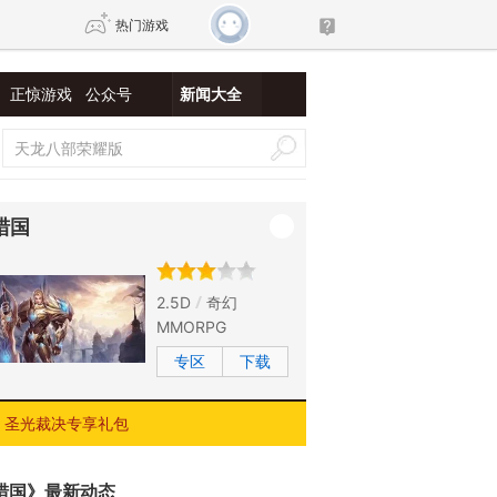
热门游戏
正惊游戏
公众号
新闻大全
DNF
传奇4
剑网3旗舰版
新天龙八部
猎国
自由
诛仙世界
新仙侠5
2.5D
奇幻
MMORPG
专区
下载
圣光裁决专享礼包
猎国》最新动态