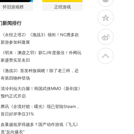
怀旧游戏榜
正经游戏
z
门新闻排行
《永恒之塔2》《激战3》领衔！NC携多款
t
新游参加科隆展
《明末：渊虚之羽》获CJ年度最佳！外网玩
家盛赞实至名归
《激战3》首发种族揭晓！除了老三样，还
有第四物种登场
清冷剑仙大白腿！韩国武侠MMO《新剑皇》
预约正式开启
腾讯《全境封锁：曙光》现已登陆Steam，
首日好评率仅31%
血量越低穿得越多？国产动作游戏《飞儿》
竟“反向爆衣”