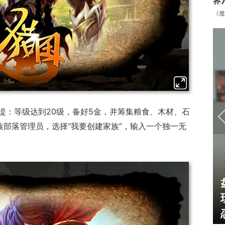
界
《魔
提：等级达到20级，备好5金，并筹集粮食、木材、石
族部落管理员，选择“我要创建家族”，输入一个独一无
U开始，为
一看吓一跳：雷死人不偿命
了"躲不掉
的囧图集（1169）