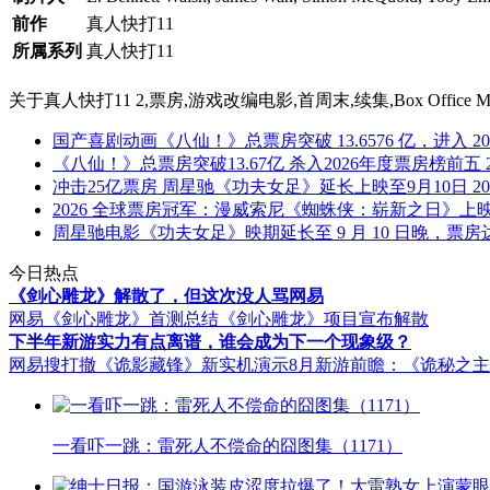
前作
真人快打11
所属系列
真人快打11
关于
真人快打11 2,票房,游戏改编电影,首周末,续集,Box Office Mojo,Neth
国产喜剧动画《八仙！》总票房突破 13.6576 亿，进入 2
《八仙！》总票房突破13.67亿 杀入2026年度票房榜前五
冲击25亿票房 周星驰《功夫女足》延长上映至9月10日
20
2026 全球票房冠军：漫威索尼《蜘蛛侠：崭新之日》上映 
周星驰电影《功夫女足》映期延长至 9 月 10 日晚，票房达 
今日热点
《剑心雕龙》解散了，但这次没人骂网易
网易《剑心雕龙》首测总结
《剑心雕龙》项目宣布解散
下半年新游实力有点离谱，谁会成为下一个现象级？
网易搜打撤《诡影藏锋》新实机演示
8月新游前瞻：《诡秘之
一看吓一跳：雷死人不偿命的囧图集（1171）