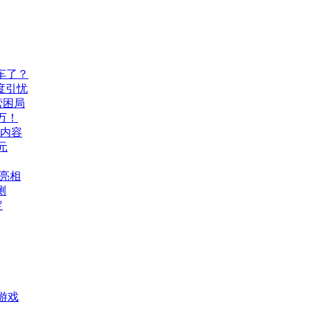
车了？
度引忧
营困局
万！
机内容
元
A亮相
测
定
游戏