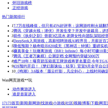
怀旧游戏榜
正经游戏
热门新闻排行
1
7.7万在线峰值，但只有45%好评率：这网游咋刚火就翻
2
腾讯《穿越火线：潜伏》开发生变？开发中途裁员，进
3
前作《执剑之刻》曾获3亿流水 老牌女性向团队深陷经
4
DeepSeek入局游戏，高薪招聘游戏AI程序员，月薪近百
5
降低预期？杨奇暗示820或无《黑神话：钟馗》重磅实
6
赚真美金！玩撤离游戏《BR1: Infinite》每小时可赚10美
7
腾讯《王者万象棋》公测定档 全网预约突破5000万
8
难产18年！曝育碧压箱底王牌游戏将更名重启 今年TG
9
iOS预约开启！《梦幻新诛仙：轻享》官宣9月全平台公
10
《鸣潮》3.6版本「蜃云灯影，凡尘剑心」上线时间确
Wan网页游戏**玩
动作爽游
进入
谁是首富
进入
17173首页
|
新闻
|
新网游
|
找游戏
|
小游戏
|
社区
|
视频
|
博客
|
下载
|
网页