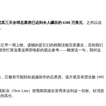
前其三天全球总票房已达到令人瞩目的 6300 万美元
。之所以说
额。
da 2）比它早一周上映。遗憾的是它们的档期没能完美重合，否则我们
t”，仅供那些打算连看这两部电影的观众参考——顺便说一句，我对这
倍，它极有可能轻松超越前作的总票房。该片甚至有望击败 1995
线影业（New Line）曾预期其能在首周末达到这一目标。好消息
 的高分。