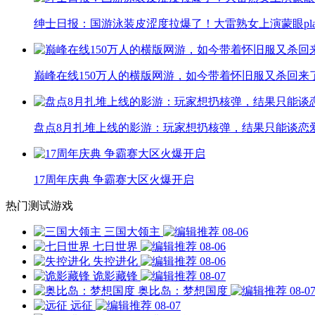
绅士日报：国游泳装皮涩度拉爆了！大雷熟女上演蒙眼pla
巅峰在线150万人的横版网游，如今带着怀旧服又杀回来
盘点8月扎堆上线的影游：玩家想扔核弹，结果只能谈恋
17周年庆典 争霸赛大区火爆开启
热门测试游戏
三国大领主
08-06
七日世界
08-06
失控进化
08-06
诡影藏锋
08-07
奥比岛：梦想国度
08-0
远征
08-07