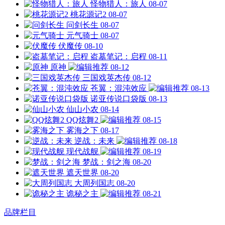
怪物猎人：旅人
08-07
桃花源记2
08-07
问剑长生
08-07
元气骑士
08-07
伏魔传
08-10
盗墓笔记：启程
08-11
原神
08-12
三国戏英杰传
08-12
苍翼：混沌效应
08-13
诺亚传说口袋版
08-13
仙山小农
08-14
QQ炫舞2
08-15
雾海之下
08-17
逆战：未来
08-18
现代战舰
08-19
梦战：剑之海
08-20
遮天世界
08-20
大周列国志
08-20
诡秘之主
08-21
品牌栏目