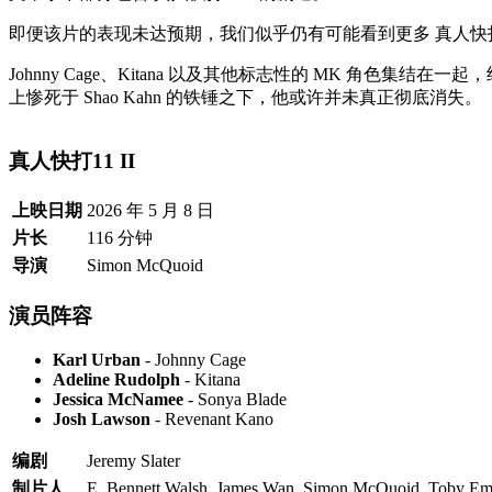
即便该片的表现未达预期，我们似乎仍有可能看到更多 真人快
Johnny Cage、Kitana 以及其他标志性的 MK 角色集结在
上惨死于 Shao Kahn 的铁锤之下，他或许并未真正彻底消失。
真人快打11 II
上映日期
2026 年 5 月 8 日
片长
116 分钟
导演
Simon McQuoid
演员阵容
Karl Urban
- Johnny Cage
Adeline Rudolph
- Kitana
Jessica McNamee
- Sonya Blade
Josh Lawson
- Revenant Kano
编剧
Jeremy Slater
制片人
E. Bennett Walsh, James Wan, Simon McQuoid, Toby Em