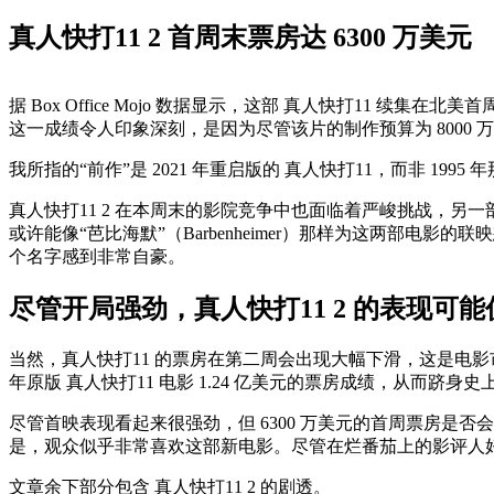
真人快打11 2 首周末票房达 6300 万美元
据 Box Office Mojo 数据显示，这部 真人快打11 续集在北
这一成绩令人印象深刻，是因为尽管该片的制作预算为 8000
我所指的“前作”是 2021 年重启版的 真人快打11，而非 19
真人快打11 2 在本周末的影院竞争中也面临着严峻挑战，另一部大制
或许能像“芭比海默”（Barbenheimer）那样为这两部电影
个名字感到非常自豪。
尽管开局强劲，真人快打11 2 的表现可
当然，真人快打11 的票房在第二周会出现大幅下滑，这是电影市
年原版 真人快打11 电影 1.24 亿美元的票房成绩，从而跻身
尽管首映表现看起来很强劲，但 6300 万美元的首周票房是否会
是，观众似乎非常喜欢这部新电影。尽管在烂番茄上的影评人好评率仅
文章余下部分包含 真人快打11 2 的剧透。