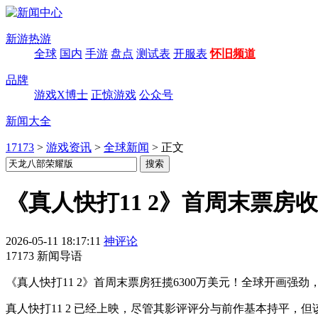
新游热游
全球
国内
手游
盘点
测试表
开服表
怀旧频道
品牌
游戏X博士
正惊游戏
公众号
新闻大全
17173
>
游戏资讯
>
全球新闻
>
正文
《真人快打11 2》首周末票房收
2026-05-11 18:17:11
神评论
17173 新闻导语
《真人快打11 2》首周末票房狂揽6300万美元！全球开画强
真人快打11 2 已经上映，尽管其影评评分与前作基本持平