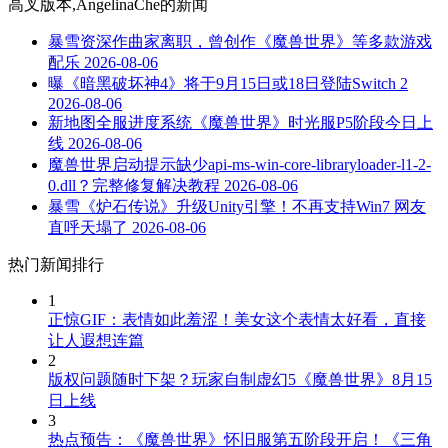
高叉版本,AngelinaChe
的新闻
暴雪资深作曲家离职，曾创作《魔兽世界》等多款游戏
配乐
2026-08-06
曝《暗黑破坏神4》将于9月15日或18日登陆Switch 2
2026-08-06
新地图全服进度系统《魔兽世界》时光服P5阶段今日上
线
2026-08-06
魔兽世界启动提示缺少api-ms-win-core-libraryloader-l1-2-
0.dll？完整修复解决教程
2026-08-06
暴雪《炉石传说》升级Unity引擎！不再支持Win7 网友
直呼天塌了
2026-08-06
热门新闻排行
1
正惊GIF：表情如此羞涩！美女这个表情太好看，直接
让人遐想连篇
2
版权问题随时下架？玩家自制虚幻5《魔兽世界》8月15
日上线
3
热点预告：《魔兽世界》怀旧服第五阶段开启！《三角