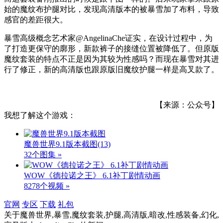
始的魔纹布护腿对比，发现高清版本的被暴雪加了布料，导致
感官的差距很大。
暴雪高级概念艺术家@AngelinaChe证实，在设计过程中，为
了打造更保守的廓形，新款裤子的接缝位置被降低了。但原版
魔纹套装的特点不正是因为其较为性感吗？而现在暴雪对其进
行了修正，新的高清版也跟原版旧魔纹护腿一样是高叉款了。
【来源：公众号】
我想了解这个游戏：
魔兽世界9.1版本截图
(13)
32个图集 »
WOW《德拉诺之王》 6.1补丁剧情动画
8278个视频 »
官网
专区
下载
礼包
关于
魔兽世界,暴雪,魔纹套装,护腿,高清版,暗改,性感装备,幻化,