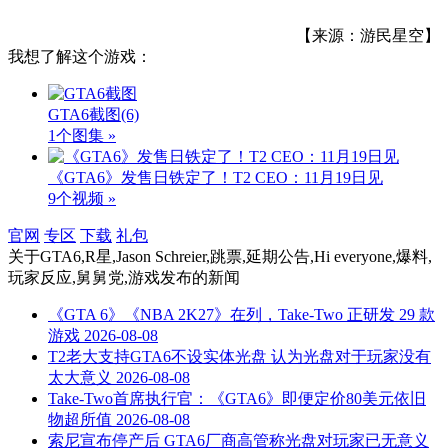
【来源：游民星空】
我想了解这个游戏：
GTA6截图
(6)
1个图集 »
《GTA6》发售日铁定了！T2 CEO：11月19日见
9个视频 »
官网
专区
下载
礼包
关于
GTA6,R星,Jason Schreier,跳票,延期公告,Hi everyone,爆料,
玩家反应,舅舅党,游戏发布
的新闻
《GTA 6》《NBA 2K27》在列，Take-Two 正研发 29 款
游戏
2026-08-08
T2老大支持GTA6不设实体光盘 认为光盘对于玩家没有
太大意义
2026-08-08
Take-Two首席执行官：《GTA6》即便定价80美元依旧
物超所值
2026-08-08
索尼宣布停产后 GTA6厂商高管称光盘对玩家已无意义