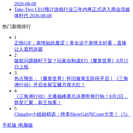
2026-08-08
Take-Two CEO预计游戏行业三年内将正式进入商业流媒
体时代
2026-08-08
热门新闻排行
1
正惊GIF：表情如此羞涩！美女这个表情太好看，直接
让人遐想连篇
2
版权问题随时下架？玩家自制虚幻5《魔兽世界》8月15
日上线
3
热点预告：《魔兽世界》怀旧服第五阶段开启！《三角
洲行动》开启全新宝藏月摸大红！
4
《三角洲行动》主播巅峰赛总决赛即将打响！8月2日，
群星汇聚，新王加冕！
5
ChinaJoy小姐姐精选：绝美ShowGirl与Coser大赏！（5）
手机版
|
电脑版