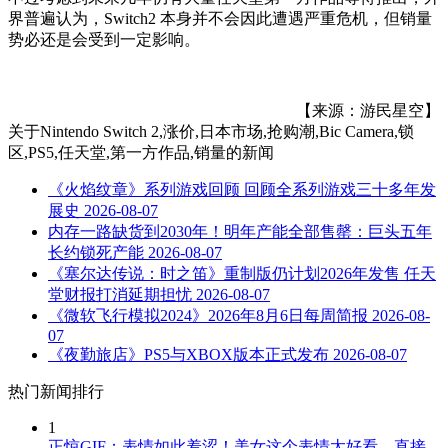
界普遍认为，Switch2 本身并不会因此遭遇严重危机，但销量
势必还是会受到一定影响。
【来源：游民星空】
关于
Nintendo Switch 2,涨价,日本市场,抢购潮,Bic Camera,锁
区,PS5,任天堂,第一方作品,销量
的新闻
《火焰纹章》系列游戏回顾 回顾全系列游戏三十多年发
展史
2026-08-07
内存一路缺货到2030年！明年产能全部售罄：巨头五年
长约锁死产能
2026-08-07
《塞尔达传说：时之笛》重制版仍计划2026年发售 任天
堂财报打消延期担忧
2026-08-07
《微软飞行模拟2024》2026年8月6日每周简报
2026-08-
07
《夜勤旅店》PS5与XBOX版本正式发布
2026-08-07
热门新闻排行
1
正惊GIF：表情如此羞涩！美女这个表情太好看，直接