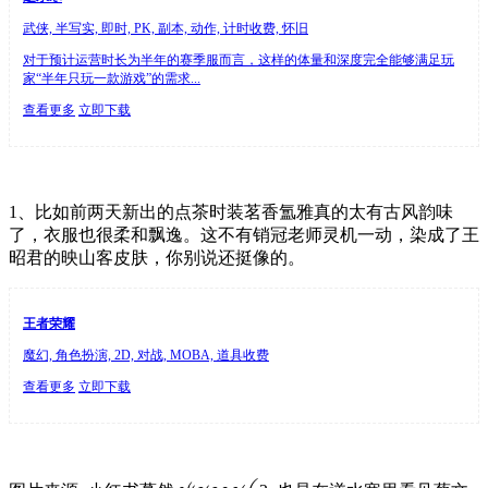
武侠, 半写实, 即时, PK, 副本, 动作, 计时收费, 怀旧
对于预计运营时长为半年的赛季服而言，这样的体量和深度完全能够满足玩
家“半年只玩一款游戏”的需求...
查看更多
立即下载
1、比如前两天新出的点茶时装茗香氲雅真的太有古风韵味
了，衣服也很柔和飘逸。这不有销冠老师灵机一动，染成了王
昭君的映山客皮肤，你别说还挺像的。
王者荣耀
魔幻, 角色扮演, 2D, 对战, MOBA, 道具收费
查看更多
立即下载