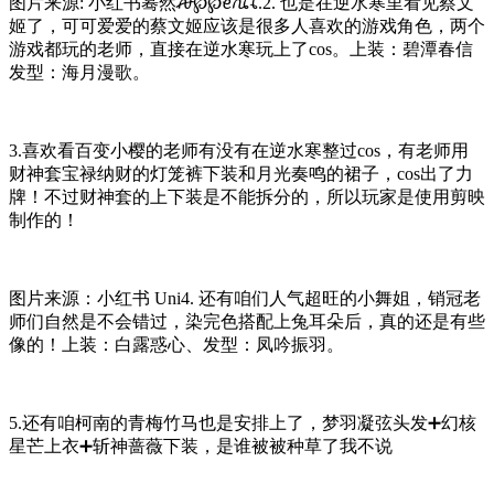
图片来源: 小红书蓦然ꫛ℘℘ꫀꪄꪶ.2. 也是在逆水寒里看见蔡文
姬了，可可爱爱的蔡文姬应该是很多人喜欢的游戏角色，两个
游戏都玩的老师，直接在逆水寒玩上了cos。上装：碧潭春信
发型：海月漫歌。
3.喜欢看百变小樱的老师有没有在逆水寒整过cos，有老师用
财神套宝禄纳财的灯笼裤下装和月光奏鸣的裙子，cos出了力
牌！不过财神套的上下装是不能拆分的，所以玩家是使用剪映
制作的！
图片来源：小红书 Uni4. 还有咱们人气超旺的小舞姐，销冠老
师们自然是不会错过，染完色搭配上兔耳朵后，真的还是有些
像的！上装：白露惑心、发型：凤吟振羽。
5.还有咱柯南的青梅竹马也是安排上了，梦羽凝弦头发➕幻核
星芒上衣➕斩神蔷薇下装，是谁被被种草了我不说