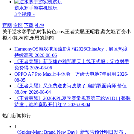
逆水寒手游实机试玩
3个视频 »
官网
专区
下载
礼包
关于
逆水寒手游,时装染色,cos,王者荣耀,王昭君,蔡文姬,百变小
樱,小舞,柯南,永恩
的新闻
HarmonyOS游戏携顶流IP亮相2026ChinaJoy，展区热度
持续高涨
2026-08-06
《王者荣耀》新英雄卢雅那明天上线正式服：定位射手
免费得
2026-08-06
OPPO A7 Pro Max上手体验：万级大电池7年耐用
2026-
08-05
《王者荣耀》又免费送史诗皮肤了 扁鹊双面药师 价值
88.8元
2026-08-04
《王者荣耀》2026KPL夏季赛常规赛第三轮W1D1 | 整装
待发，谁将赢取开门红？
2026-08-04
热门新闻排行
1
《Spider-Man: Brand New Day》新预告预计明日发布，