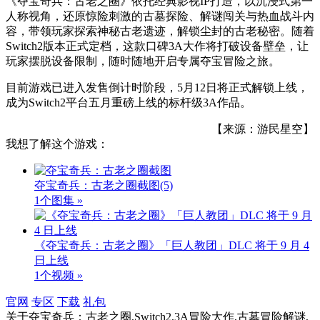
《夺宝奇兵：古老之圈》依托经典影视IP打造，以沉浸式第一
人称视角，还原惊险刺激的古墓探险、解谜闯关与热血战斗内
容，带领玩家探索神秘古老遗迹，解锁尘封的古老秘密。随着
Switch2版本正式定档，这款口碑3A大作将打破设备壁垒，让
玩家摆脱设备限制，随时随地开启专属夺宝冒险之旅。
目前游戏已进入发售倒计时阶段，5月12日将正式解锁上线，
成为Switch2平台五月重磅上线的标杆级3A作品。
【来源：游民星空】
我想了解这个游戏：
夺宝奇兵：古老之圈截图
(5)
1个图集 »
《夺宝奇兵：古老之圈》「巨人教团」DLC 将于 9 月 4
日上线
1个视频 »
官网
专区
下载
礼包
关于
夺宝奇兵：古老之圈,Switch2,3A冒险大作,古墓冒险解谜,