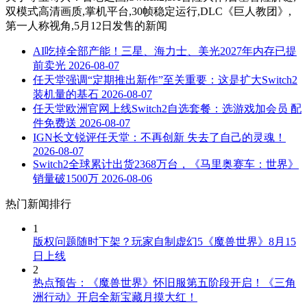
双模式高清画质,掌机平台,30帧稳定运行,DLC《巨人教团》,
第一人称视角,5月12日发售
的新闻
AI吃掉全部产能！三星、海力士、美光2027年内存已提
前卖光
2026-08-07
任天堂强调“定期推出新作”至关重要：这是扩大Switch2
装机量的基石
2026-08-07
任天堂欧洲官网上线Switch2自选套餐：选游戏加会员 配
件免费送
2026-08-07
IGN长文锐评任天堂：不再创新 失去了自己的灵魂！
2026-08-07
Switch2全球累计出货2368万台，《马里奥赛车：世界》
销量破1500万
2026-08-06
热门新闻排行
1
版权问题随时下架？玩家自制虚幻5《魔兽世界》8月15
日上线
2
热点预告：《魔兽世界》怀旧服第五阶段开启！《三角
洲行动》开启全新宝藏月摸大红！