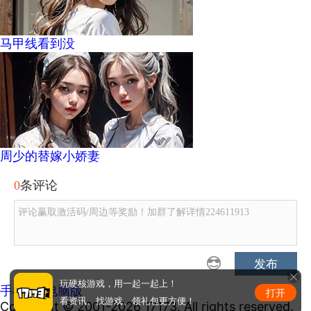
马甲线看到没
周少的替嫁小娇妻
0
条评论
评论赢取激活码/周边等奖励！加群了解详情224611913
发布
玩硬核游戏，用一起一起上！
手机版
|
电脑版
打开
看资讯、找游戏、领礼包更方便！
Copyright © 2001-2026 17173. All rights reserved.