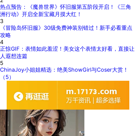
2
热点预告：《魔兽世界》怀旧服第五阶段开启！《三角
洲行动》开启全新宝藏月摸大红！
3
《冒险岛怀旧服》30级免费神装别错过！新手必看重点
攻略
4
正惊GIF：表情如此羞涩！美女这个表情太好看，直接让
人遐想连篇
5
ChinaJoy小姐姐精选：绝美ShowGirl与Coser大赏！
（5）