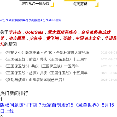
分享到新浪微博
分享到微信
分享到QQ空间
t
w
z
关于
李连杰
，
GoldGala
，
亚太裔精英峰会
，
金传奇终生成就
奖
，
功夫巨星
，
少林寺
，
黄飞鸿
，
英雄
，
中国功夫文化
，
华语影
坛
的新闻
《守护之心》版本更新 - V1.10 - 全新种族兽人族登场
2026-08-08
《王国保卫战：前线》共庆《王国保卫战》十五周年
2026-08-07
《王国保卫战5》共庆《王国保卫战》十五周年
2026-08-07
《王国保卫战：起源》共庆《王国保卫战》十五周年
2026-08-06
《摇动与烦躁》血织者测试现已开启！
2026-08-06
热门新闻排行
1
版权问题随时下架？玩家自制虚幻5《魔兽世界》8月15
日上线