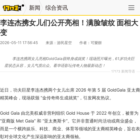
新闻
综合资讯
李连杰携女儿们公开亮相！满脸皱纹 面相大
变
2026-05-11 17:56:45
来源：游民星空
作者：可樂餅
李连杰携两女儿亮相GoldGala获终身成就奖！现场照片曝光，61岁功夫巨
星状态从容，女儿气质出众。看华语影坛传奇人物最新动态！
17173 新闻导语
近日，功夫巨星李连杰携两个女儿出席 2026 年第 5 届 GoldGala 亚太裔
精英峰会，现场获颁 “金传奇终生成就奖”，引发网友热议。
Gold Gala 由北美权威非营利组织 Gold House 于 2022 年创立，被誉为
“亚裔版 Met Gala” 和 “亚太奥斯卡”。它并非普通时尚活动或商业盛会，
而是一个横跨娱乐、科技、商业、体育等领域的亚太裔精英峰会，旨在表
彰对全球文化产生深远影响的亚太裔领袖。