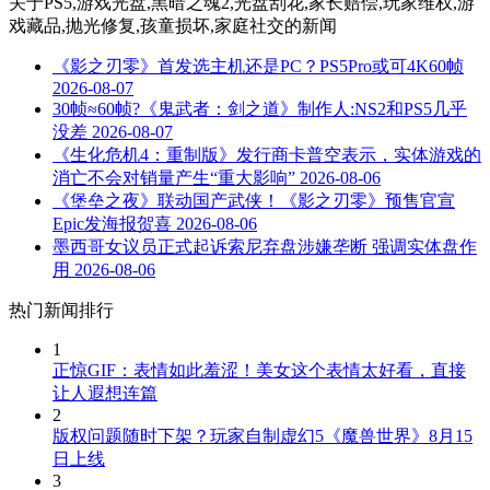
关于
PS5,游戏光盘,黑暗之魂2,光盘刮花,家长赔偿,玩家维权,游
戏藏品,抛光修复,孩童损坏,家庭社交
的新闻
《影之刃零》首发选主机还是PC？PS5Pro或可4K60帧
2026-08-07
30帧≈60帧?《鬼武者：剑之道》制作人:NS2和PS5几乎
没差
2026-08-07
《生化危机4：重制版》发行商卡普空表示，实体游戏的
消亡不会对销量产生“重大影响”
2026-08-06
《堡垒之夜》联动国产武侠！《影之刃零》预售官宣
Epic发海报贺喜
2026-08-06
墨西哥女议员正式起诉索尼弃盘涉嫌垄断 强调实体盘作
用
2026-08-06
热门新闻排行
1
正惊GIF：表情如此羞涩！美女这个表情太好看，直接
让人遐想连篇
2
版权问题随时下架？玩家自制虚幻5《魔兽世界》8月15
日上线
3