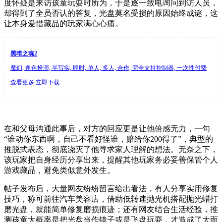
度怀疑是来访孩童玩耍时所为，于是逐一致电询问到访人员，
却得到了全员否认的答复，光盘莫名受损的原因始终成谜，这
让本身爱惜藏品的玩家满心心痛。
黑暗之魂2
魔幻, 角色扮演, 半写实, 即时, 单人, 多人, 合作, 完全支持控制器, 一次性付费
查看更多
立即下载
在和父母沟通此事后，对方的回应更是让他倍感无力，一句
“谁动你东西啊，自己不看好怪谁，赔给你200得了”，典型的
推脱式表态，彻底浇灭了他寻求家人理解的想法。无奈之下，
该玩家把自身经历分享出来，提醒其他玩家务必妥善保管个人
游戏藏品，避免类似意外发生。
帖子发布后，大量网友纷纷留言给出看法，有人分享实用修复
技巧，称可前往汽车美容店，借助低转速抛光机搭配抛光蜡打
磨光盘，就能简单修复磨损痕迹；还有网友结合生活经验，推
测孩童大概率是把光盘当作镜子或是飞盘玩耍，才造成了大面