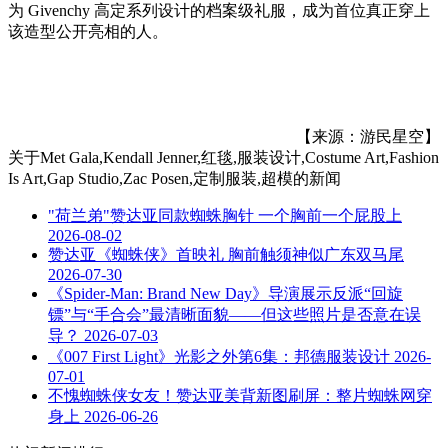
为 Givenchy 高定系列设计的档案级礼服，成为首位真正穿上
该造型公开亮相的人。
【来源：游民星空】
关于
Met Gala,Kendall Jenner,红毯,服装设计,Costume Art,Fashion
Is Art,Gap Studio,Zac Posen,定制服装,超模
的新闻
"荷兰弟"赞达亚同款蜘蛛胸针 一个胸前一个屁股上
2026-08-02
赞达亚《蜘蛛侠》首映礼 胸前触须神似广东双马尾
2026-07-30
《Spider-Man: Brand New Day》导演展示反派“回旋
镖”与“手合会”最清晰面貌——但这些照片是否意在误
导？
2026-07-03
《007 First Light》光影之外第6集：邦德服装设计
2026-
07-01
不愧蜘蛛侠女友！赞达亚美背新图刷屏：整片蜘蛛网穿
身上
2026-06-26