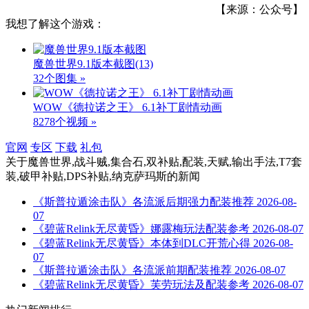
【来源：公众号】
我想了解这个游戏：
魔兽世界9.1版本截图
(13)
32个图集 »
WOW《德拉诺之王》 6.1补丁剧情动画
8278个视频 »
官网
专区
下载
礼包
关于
魔兽世界,战斗贼,集合石,双补贴,配装,天赋,输出手法,T7套
装,破甲补贴,DPS补贴,纳克萨玛斯
的新闻
《斯普拉遁涂击队》各流派后期强力配装推荐
2026-08-
07
《碧蓝Relink无尽黄昏》娜露梅玩法配装参考
2026-08-07
《碧蓝Relink无尽黄昏》本体到DLC开荒心得
2026-08-
07
《斯普拉遁涂击队》各流派前期配装推荐
2026-08-07
《碧蓝Relink无尽黄昏》芙劳玩法及配装参考
2026-08-07