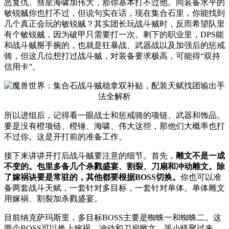
恶复仇、彗星海啸加伟大，那你基本打不过他。同装备水平的
敏锐贼你也打不过，但说句实在话，现在集合石里，你能找到
几个真正会玩的敏锐贼？其实团长玩战斗贼时，反而希望队里
有个敏锐贼，因为破甲只需要打一次。剩下的职业里，DPS能
和战斗贼掰手腕的，也就是狂暴战、武器战以及加强后的惩戒
骑，但这几位想打过战斗贼，对装备要求极高，可能得“双持
信用卡”。
所以进组后，记得看一眼战士和惩戒骑的项链、武器和饰品。
要是没有橙项链、橙锤、海啸、伟大这些，那他们大概率也打
不过你。这是开打前的准备工作。
接下来讲讲开打后战斗贼要注意的细节。首先，
雕文不是一成
不变的。包里多备几个杀戮盛宴、割裂、刀扇和冲动雕文。除
了嫁祸诀要是常驻的，其他都要根据BOSS切换。
你也可以准
备两套战斗天赋，一套针对多目标，一套针对单体。单体雕文
用嫁祸、割裂加杀戮盛宴。
目前纳克萨玛斯里，多目标BOSS主要是蜘蛛一和蜘蛛二。这
两个BOSS可以换上嫁祸、冲动和刀扇雕文。等小怪聚过来，