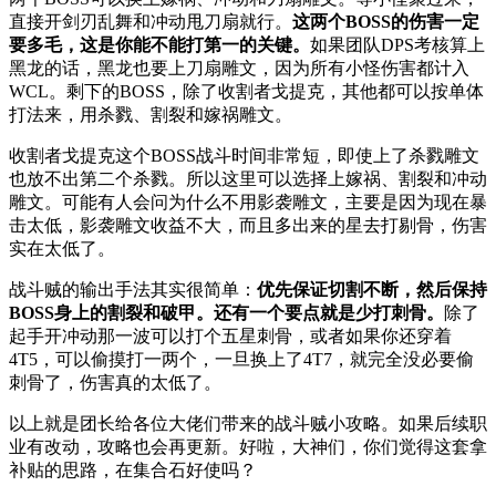
直接开剑刃乱舞和冲动甩刀扇就行。
这两个BOSS的伤害一定
要多毛，这是你能不能打第一的关键。
如果团队DPS考核算上
黑龙的话，黑龙也要上刀扇雕文，因为所有小怪伤害都计入
WCL。剩下的BOSS，除了收割者戈提克，其他都可以按单体
打法来，用杀戮、割裂和嫁祸雕文。
收割者戈提克这个BOSS战斗时间非常短，即使上了杀戮雕文
也放不出第二个杀戮。所以这里可以选择上嫁祸、割裂和冲动
雕文。可能有人会问为什么不用影袭雕文，主要是因为现在暴
击太低，影袭雕文收益不大，而且多出来的星去打剔骨，伤害
实在太低了。
战斗贼的输出手法其实很简单：
优先保证切割不断，然后保持
BOSS身上的割裂和破甲。还有一个要点就是少打刺骨。
除了
起手开冲动那一波可以打个五星刺骨，或者如果你还穿着
4T5，可以偷摸打一两个，一旦换上了4T7，就完全没必要偷
刺骨了，伤害真的太低了。
以上就是团长给各位大佬们带来的战斗贼小攻略。如果后续职
业有改动，攻略也会再更新。好啦，大神们，你们觉得这套拿
补贴的思路，在集合石好使吗？