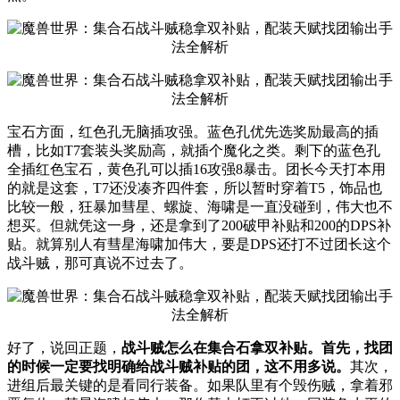
宝石方面，红色孔无脑插攻强。蓝色孔优先选奖励最高的插
槽，比如T7套装头奖励高，就插个魔化之类。剩下的蓝色孔
全插红色宝石，黄色孔可以插16攻强8暴击。团长今天打本用
的就是这套，T7还没凑齐四件套，所以暂时穿着T5，饰品也
比较一般，狂暴加彗星、螺旋、海啸是一直没碰到，伟大也不
想买。但就凭这一身，还是拿到了200破甲补贴和200的DPS补
贴。就算别人有彗星海啸加伟大，要是DPS还打不过团长这个
战斗贼，那可真说不过去了。
好了，说回正题，
战斗贼怎么在集合石拿双补贴。首先，找团
的时候一定要找明确给战斗贼补贴的团，这不用多说。
其次，
进组后最关键的是看同行装备。如果队里有个毁伤贼，拿着邪