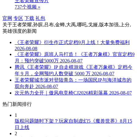
王者荣耀宣传片
737个视频 »
官网
专区
下载
礼包
关于
王者荣耀,孙膑,吕布,金蝉,大禹,哪吒,戈娅,版本加强,上分,
英雄强度
的新闻
《王者荣耀》衍生作正式定档9月上线！大量免费福利
2026-08-08
《王者荣耀》原班人马打造！《王者万象棋》官宣定档9
月：预约突破5000万
2026-08-07
腾讯《王者荣耀》IP 自走棋游戏《王者万象棋》定档今
年 9 月，全网预约人数突破 5000 万
2026-08-07
王者荣耀城市派对登陆青岛：一场国民IP与海洋城市的
双向奔赴
2026-08-07
次元热力全开｜傲风电竞椅CJ2026精彩落幕
2026-08-07
热门新闻排行
1
版权问题随时下架？玩家自制虚幻5《魔兽世界》8月15
日上线
2