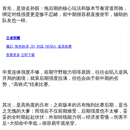
首先，是游走孙膑：拖后期的核心玩法和版本节奏背道而驰，
绑定对线强度更是惨不忍睹，前中期很容易直接坐牢，辅助的
队友也一样。
王者荣耀
魔幻, 角色扮演, 2D, 对战, MOBA, 道具收费
查看更多
立即下载
毕竟连体强度不够，前期守野能力弱等原因，往往会陷入逆风
开局的困境；就算后期强度拉满，但也会由于前中期的劣
势，“
高铁式”
结束比赛。
其次，是高热度的吕布：之前版本的吕布拖到比赛后期，是当
之无愧的大爹：而现在不仅前期难受，后期强度也不太够，妥
妥的全时期起起伏伏：外加转线能力弱→经济发育慢→伤害不
足+大招命中率低→很容易牢底坐穿。