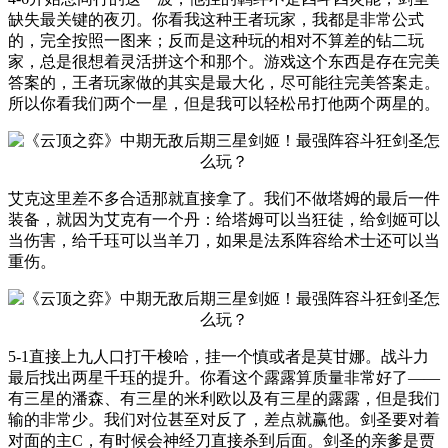
缺失最关键的夜刃。你看我这种王者玩家，我都是非常公式
的，完全按照一图来；反而是这种玩的相对不算差的钻二玩
家，总是很想着灵活拼这个和那个。游戏这个东西是存在完美
答案的，王者玩家做的其实是最大化，尽可能往完美答案走。
所以你看我们两个一星，但是我可以轻松吊打他两个两星的。
艾克这里差不多合适那就直接拿了。我们不做塔姆的最后一件
装备，就因为艾克有一个丹：给塔姆可以当狂徒，给剑姬可以
当伤害，给千珏可以当羊刀，如果是法系阵容给术士还可以当
重伤。
5-1直接上九人口打干梭哈，挂一个慎或者是莫甘娜。战斗力
最后找出两星千珏的提升。你看这个露露算质量非常好了——
有三星的潘森、有三星的米利欧以及有三星的露露，但是我们
输的非常少。我们对位甚至对反了，差点就赢他。剑圣要对着
对面的主C，有时候会神经刀直接杀到后面。剑圣的亲爹是贾