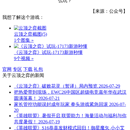
【来源：公众号】
我想了解这个游戏：
云顶之弈截图
(5)
1个图集 »
《云顶之弈》试玩-17173新游秒懂
9个视频 »
官网
专区
下载
礼包
关于
云顶之弈
的新闻
《云顶之弈》破败花灵（暂译）局内预览
2026-07-29
把热爱带到现场，EWC26中国区超级电竞嘉年华在武汉
圆满落幕！
2026-07-21
家长管控功能误封成年玩家 拳头游戏紧急回滚
2026-07-
20
《英雄联盟》暑假开启 联盟助力！海量活动与福利与你
共度暑假！
2026-07-19
《英雄联盟》S16恭喜发财模式回归！御星魔矢 小小艾