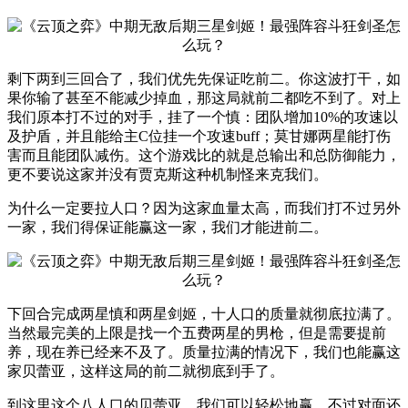
剩下两到三回合了，我们优先先保证吃前二。你这波打干，如
果你输了甚至不能减少掉血，那这局就前二都吃不到了。对上
我们原本打不过的对手，挂了一个慎：团队增加10%的攻速以
及护盾，并且能给主C位挂一个攻速buff；莫甘娜两星能打伤
害而且能团队减伤。这个游戏比的就是总输出和总防御能力，
更不要说这家并没有贾克斯这种机制怪来克我们。
为什么一定要拉人口？因为这家血量太高，而我们打不过另外
一家，我们得保证能赢这一家，我们才能进前二。
下回合完成两星慎和两星剑姬，十人口的质量就彻底拉满了。
当然最完美的上限是找一个五费两星的男枪，但是需要提前
养，现在养已经来不及了。质量拉满的情况下，我们也能赢这
家贝蕾亚，这样这局的前二就彻底到手了。
到这里这个八人口的贝蕾亚，我们可以轻松地赢。不过对面还