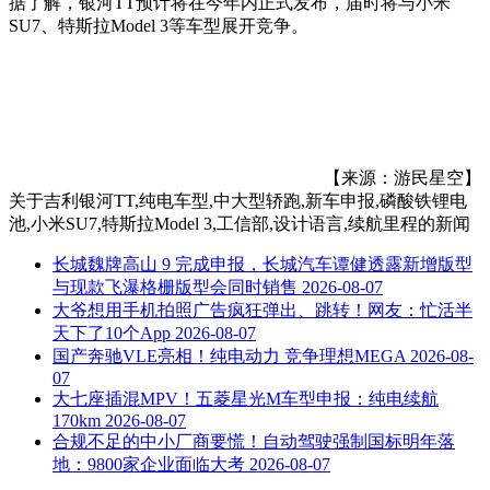
据了解，银河TT预计将在今年内正式发布，届时将与小米
SU7、特斯拉Model 3等车型展开竞争。
【来源：游民星空】
关于
吉利银河TT,纯电车型,中大型轿跑,新车申报,磷酸铁锂电
池,小米SU7,特斯拉Model 3,工信部,设计语言,续航里程
的新闻
长城魏牌高山 9 完成申报，长城汽车谭健透露新增版型
与现款飞瀑格栅版型会同时销售
2026-08-07
大爷想用手机拍照广告疯狂弹出、跳转！网友：忙活半
天下了10个App
2026-08-07
国产奔驰VLE亮相！纯电动力 竞争理想MEGA
2026-08-
07
大七座插混MPV！五菱星光M车型申报：纯电续航
170km
2026-08-07
合规不足的中小厂商要慌！自动驾驶强制国标明年落
地：9800家企业面临大考
2026-08-07