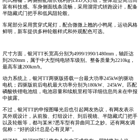
闭式格栅，两侧搭配细长锐利的LED大灯组，整体造型简洁而
富有科技感。车身侧面线条流畅，采用溜背式轿跑设计，配备
半隐藏式门把手和低风阻轮毂。
车尾部分采用贯穿式尾灯，配合微微上翘的小鸭尾，运动风格
鲜明，新车提供多种轮毂样式和外观配色可选。
尺寸方面，银河TT长宽高分别为4999/1990/1480mm，轴距达
到2920mm，属于中大型纯电轿车级别。整备质量为2210kg，
最高车速200km/h。
动力系统上，银河TT两驱版搭载一台最大功率245kW的驱动
电机；四驱版前后电机最大功率分别为180kW、245kW。匹配
磷酸铁锂电池组，电池容量和续航里程等详细信息尚未在申报
中披露。
不过，银河TT的申报图曝光后也引起网友热议，有网友表示
其外观设计，从前脸、灯组设计、到后视镜、半隐藏式门把手
以及轮毂等，都与某米7悉车型有异曲同工之妙。还有网友调
侃称：“好的设计总是心有灵犀”。