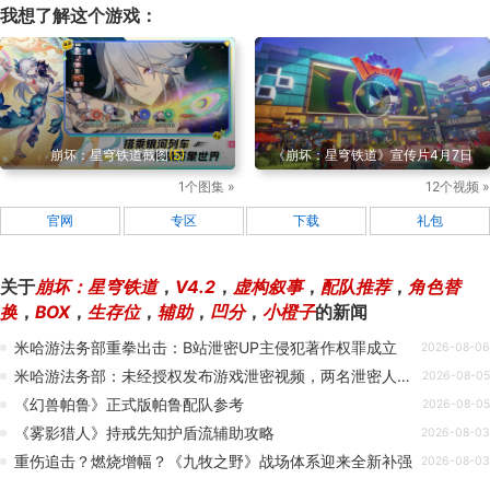
我想了解这个游戏：
崩坏：星穹铁道截图
(5)
《崩坏：星穹铁道》宣传片4月7日
1个图集 »
12个视频 »
官网
专区
下载
礼包
关于
崩坏：星穹铁道
，
V4.2
，
虚构叙事
，
配队推荐
，
角色替
换
，
BOX
，
生存位
，
辅助
，
凹分
，
小橙子
的新闻
米哈游法务部重拳出击：B站泄密UP主侵犯著作权罪成立
2026-08-06
米哈游法务部：未经授权发布游戏泄密视频，两名泄密人员被判刑
2026-08-05
《幻兽帕鲁》正式版帕鲁配队参考
2026-08-05
《雾影猎人》持戒先知护盾流辅助攻略
2026-08-03
重伤追击？燃烧增幅？《九牧之野》战场体系迎来全新补强
2026-08-03