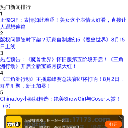
热门新闻排行
1
正惊GIF：表情如此羞涩！美女这个表情太好看，直接让
人遐想连篇
2
版权问题随时下架？玩家自制虚幻5《魔兽世界》8月15
日上线
3
热点预告：《魔兽世界》怀旧服第五阶段开启！《三角
洲行动》开启全新宝藏月摸大红！
4
《三角洲行动》主播巅峰赛总决赛即将打响！8月2日，
群星汇聚，新王加冕！
5
ChinaJoy小姐姐精选：绝美ShowGirl与Coser大赏！
（5）
玩硬核游戏，用一起一起上！
打开
看资讯、找游戏、领礼包更方便！