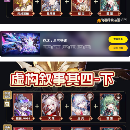
查看更多
崩坏：星穹铁道
回合制
二次元
RPG
卡牌
养成
科幻
立即下载