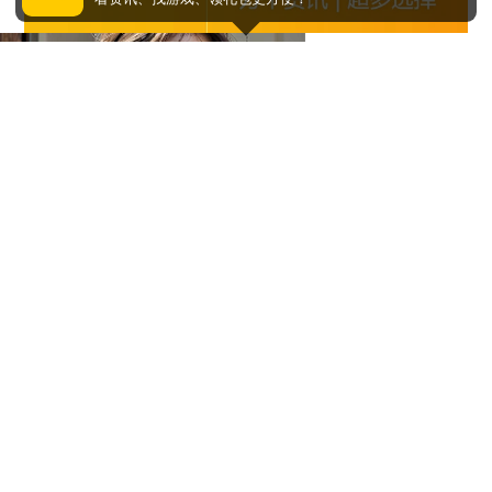
马甲线看到没
周少的替嫁小娇妻
0
条评论
评论赢取激活码/周边等奖励！加群了解详情224611913