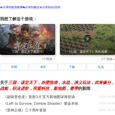
分享到新浪微博
分享到微信
分享到QQ空间
t
w
z
我想了解这个游戏：
三国：谋定天下截图
(6)
《三国：谋定天下》实机视频
1个图集 »
2个视频 »
官网
专区
下载
礼包
关于
三国：谋定天下
，
赤壁惊涛
，
水战
，
演义玩法
，
武将缘分
，
战船
，
职业进阶
，
同盟科技
，
新地图
，
赛季
的新闻
《超级变色龙》更新3.6 官方新地图深海登场
2026-08-08
《Left to Survive: Zombie Shooter》黄金丰收
2026-08-08
《雷神之锤》三十周年更新
2026-08-07