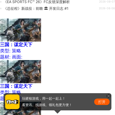
《EA SPORTS FC™ 26》FC反馈深度解析
2026-08-07
《总征程》新战役：前瞻 🏛️ 开发日志 #1
2026-08-06
三国：谋定天下
类型: 策略
题材:
画面:
三国：谋定天下
类型: 策略
题材:
画面:
玩硬核游戏，用一起一起上！
打开
看资讯、找游戏、领礼包更方便！