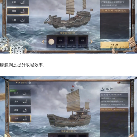
艨艟则是提升攻城效率。