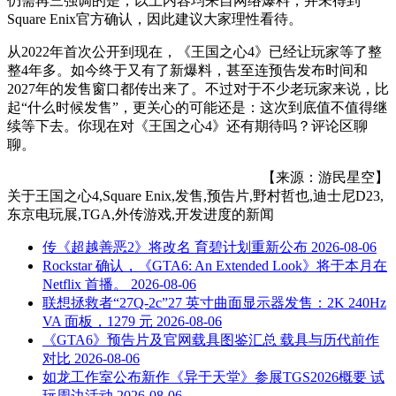
仍需再三强调的是，以上内容均来自网络爆料，并未得到
Square Enix官方确认，因此建议大家理性看待。
从2022年首次公开到现在，《王国之心4》已经让玩家等了整
整4年多。如今终于又有了新爆料，甚至连预告发布时间和
2027年的发售窗口都传出来了。不过对于不少老玩家来说，比
起“什么时候发售”，更关心的可能还是：这次到底值不值得继
续等下去。你现在对《王国之心4》还有期待吗？评论区聊
聊。
【来源：游民星空】
关于
王国之心4,Square Enix,发售,预告片,野村哲也,迪士尼D23,
东京电玩展,TGA,外传游戏,开发进度
的新闻
传《超越善恶2》将改名 育碧计划重新公布
2026-08-06
Rockstar 确认，《GTA6: An Extended Look》将于本月在
Netflix 首播。
2026-08-06
联想拯救者“27Q-2c”27 英寸曲面显示器发售：2K 240Hz
VA 面板，1279 元
2026-08-06
《GTA6》预告片及官网载具图鉴汇总 载具与历代前作
对比
2026-08-06
如龙工作室公布新作《异于天堂》参展TGS2026概要 试
玩周边活动
2026-08-06