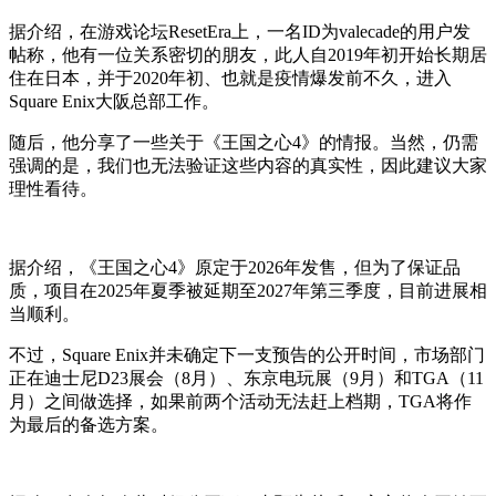
据介绍，在游戏论坛ResetEra上，一名ID为valecade的用户发
帖称，他有一位关系密切的朋友，此人自2019年初开始长期居
住在日本，并于2020年初、也就是疫情爆发前不久，进入
Square Enix大阪总部工作。
随后，他分享了一些关于《王国之心4》的情报。当然，仍需
强调的是，我们也无法验证这些内容的真实性，因此建议大家
理性看待。
据介绍，《王国之心4》原定于2026年发售，但为了保证品
质，项目在2025年夏季被延期至2027年第三季度，目前进展相
当顺利。
不过，Square Enix并未确定下一支预告的公开时间，市场部门
正在迪士尼D23展会（8月）、东京电玩展（9月）和TGA（11
月）之间做选择，如果前两个活动无法赶上档期，TGA将作
为最后的备选方案。