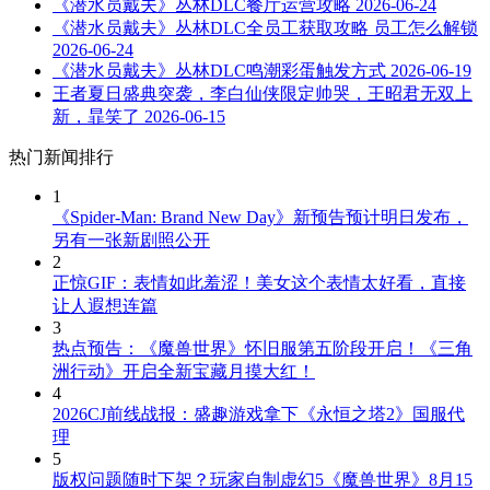
《潜水员戴夫》丛林DLC餐厅运营攻略
2026-06-24
《潜水员戴夫》丛林DLC全员工获取攻略 员工怎么解锁
2026-06-24
《潜水员戴夫》丛林DLC鸣潮彩蛋触发方式
2026-06-19
王者夏日盛典突袭，李白仙侠限定帅哭，王昭君无双上
新，暃笑了
2026-06-15
热门新闻排行
1
《Spider-Man: Brand New Day》新预告预计明日发布，
另有一张新剧照公开
2
正惊GIF：表情如此羞涩！美女这个表情太好看，直接
让人遐想连篇
3
热点预告：《魔兽世界》怀旧服第五阶段开启！《三角
洲行动》开启全新宝藏月摸大红！
4
2026CJ前线战报：盛趣游戏拿下《永恒之塔2》国服代
理
5
版权问题随时下架？玩家自制虚幻5《魔兽世界》8月15