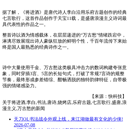
据了解，《将进酒》是唐代诗人李白沿用乐府古题创作的经典
七言歌行，这首作品创作于天宝11载，是盛唐浪漫主义诗词最
具代表性的作品之一。
整首诗以酒为情感载体，在层层递进的“万古愁”情绪跌宕中，
淋漓尽致展现出诗人豪纵狂放的鲜明个性，千百年流传下来始
终是国人最熟悉的经典诗作之一。
诗中大量使用千金、万古愁这类极具冲击力的数词构建夸张意
象，同时穿插3言、5言的长短句式，打破了常规7言诗的规整
节奏，最终形成参差错综、酣畅洒脱的独特韵律特征，自带极
强的情绪感染力。
【来源：快科技】
关于
将进酒,李白,书法,唐诗,烧烤店,乐府古题,七言歌行,盛唐,浪
漫主义,万古愁
的新闻
天刀OL书法战令外观上线，来江湖做最有文化的少侠!
2026-07-08