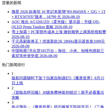
货量
的新闻
微星 2026 款泰坦 16 笔记本新增“R9 8945HX + 32G + 1T
+ RTX5070Ti”版本，18799 元
2026-08-10
AOC 推出 AG326UZD（柔光版）显示器：升级 QD-
OLED Penta Tandem 面板
2026-08-10
雪上加霜！PC零部件成本上涨 微软顺势上调系统授权费
2026-08-10
千元高刷新卷王！优派新款2K 280Hz显示器首发1099元
2026-08-09
中国电视7月出货185万台：海信、小米、创维包揽前三
索尼等外资垫底
2026-08-09
热门新闻排行
1
版权问题随时下架？玩家自制虚幻5《魔兽世界》8月15
日上线
2
《冒险岛怀旧服》30级免费神装别错过！新手必看重点
攻略
3
热点预告：《魔兽世界》怀旧服第五阶段开启！《三角