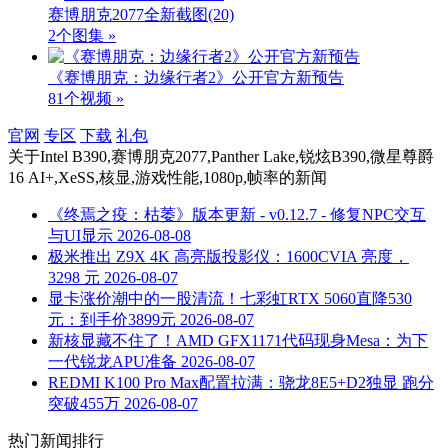
赛博朋克2077全新截图
(20)
2个图集 »
《赛博朋克：边缘行者2》公开官方新预告
81个视频 »
官网
专区
下载
礼包
关于
Intel B390,赛博朋克2077,Panther Lake,锐炫B390,微星尊爵
16 AI+,XeSS,核显,游戏性能,1080p,帧率
的新闻
《终焉之疫：枯萎》版本更新 - v0.12.7 - 修复NPC交互
与UI显示
2026-08-08
极米推出 Z9X 4K 高亮版投影仪：1600CVIA 亮度，
3298 元
2026-08-07
显卡涨价潮中的一股清流！七彩虹RTX 5060直降530
元：到手价3899元
2026-08-07
新核显藏不住了！AMD GFX1171代码现身Mesa：为下
一代锐龙APU准备
2026-08-07
REDMI K100 Pro Max配置拉满：骁龙8E5+D2独显 跑分
突破455万
2026-08-07
热门新闻排行