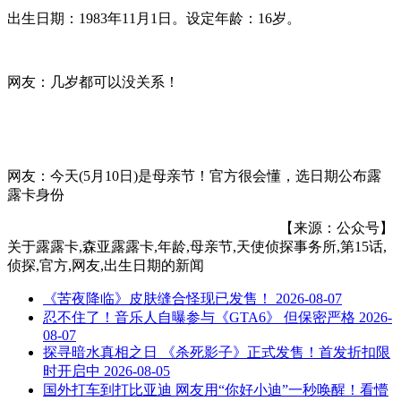
出生日期：1983年11月1日。设定年龄：16岁。
网友：几岁都可以没关系！
网友：今天(5月10日)是母亲节！官方很会懂，选日期公布露
露卡身份
【来源：公众号】
关于
露露卡,森亚露露卡,年龄,母亲节,天使侦探事务所,第15话,
侦探,官方,网友,出生日期
的新闻
《苦夜降临》皮肤缝合怪现已发售！
2026-08-07
忍不住了！音乐人自曝参与《GTA6》 但保密严格
2026-
08-07
探寻暗水真相之日 《杀死影子》正式发售！首发折扣限
时开启中
2026-08-05
国外打车到打比亚迪 网友用“你好小迪”一秒唤醒！看懵