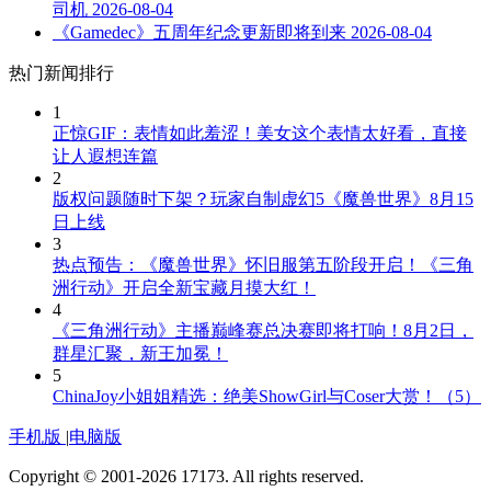
司机
2026-08-04
《Gamedec》五周年纪念更新即将到来
2026-08-04
热门新闻排行
1
正惊GIF：表情如此羞涩！美女这个表情太好看，直接
让人遐想连篇
2
版权问题随时下架？玩家自制虚幻5《魔兽世界》8月15
日上线
3
热点预告：《魔兽世界》怀旧服第五阶段开启！《三角
洲行动》开启全新宝藏月摸大红！
4
《三角洲行动》主播巅峰赛总决赛即将打响！8月2日，
群星汇聚，新王加冕！
5
ChinaJoy小姐姐精选：绝美ShowGirl与Coser大赏！（5）
手机版
|
电脑版
Copyright © 2001-2026 17173. All rights reserved.