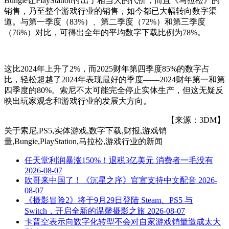
Bungie让PlayStation付出了相当大的代价，而且《马拉松》的
销售，乃至整个游戏行业的销售，如今都已大幅转向数字渠
道。与第一季度（83%）、第二季度（72%）和第三季度
（76%）对比，可得出全年的平均数字下载比例为78%。
这比2024年上升了2%，而2025财年第四季度85%的数字占
比，轻松超越了2024年表现最好的季度——2024财年第一和第
四季度的80%。索尼不太可能完全停止实体生产，但这无疑反
映出玩家观念和游戏行业的发展大方向。
【来源：3DM】
关于
索尼,PS5,实体游戏,数字下载,财报,游戏销
量,Bungie,PlayStation,马拉松,游戏行业
的新闻
任天堂利润暴涨150%！退税3亿美元 消费者一毛没有
2026-08-07
吹哥来中国了！《沉星之序》官宣支持中文配音
2026-
08-07
《摄影冒险2》将于9月29日登陆 Steam、PS5 与
Switch，开启全新的温馨摄影之旅
2026-08-07
卡普空表示向数字化转型不会对自家游戏销量造成太大