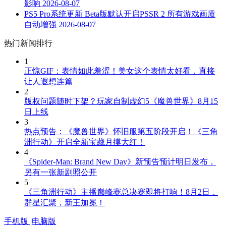
影响
2026-08-07
PS5 Pro系统更新 Beta版默认开启PSSR 2 所有游戏画质
自动增强
2026-08-07
热门新闻排行
1
正惊GIF：表情如此羞涩！美女这个表情太好看，直接
让人遐想连篇
2
版权问题随时下架？玩家自制虚幻5《魔兽世界》8月15
日上线
3
热点预告：《魔兽世界》怀旧服第五阶段开启！《三角
洲行动》开启全新宝藏月摸大红！
4
《Spider-Man: Brand New Day》新预告预计明日发布，
另有一张新剧照公开
5
《三角洲行动》主播巅峰赛总决赛即将打响！8月2日，
群星汇聚，新王加冕！
手机版
|
电脑版