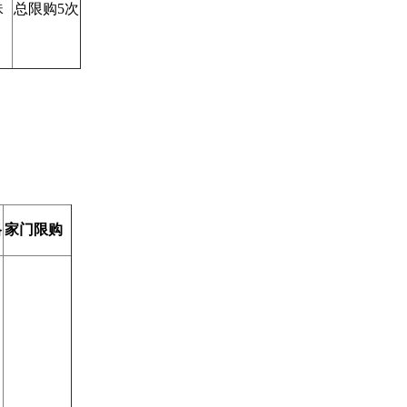
珠
总限购5次
格
家门限购