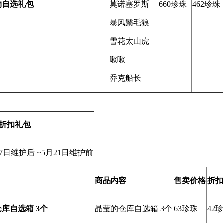
物自选礼包
莫诺塞罗斯
660珍珠
462珍珠
暴风鬃毛狼
雪花太山虎
啾啾
乔克船长
的折扣礼包
7日维护后 ~5月21日维护前
商品内容
售卖价格
折扣
的仓库自选箱 3个
晶莹的仓库自选箱 3个
63珍珠
42