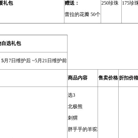
援礼包
赠送：
250珍珠
175珍
蕾拉的花瓣 50个
物自选礼包
5
月7日维护后 ~5月21日维护前
商品内容
售卖价格
折扣价
选3
北极熊
刺猬
胖乎乎的羊驼