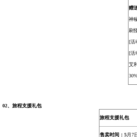
赠
神秘
刷
[活
[活
艾利
30
0
2、
旅程支援礼包
旅程支援礼包
售卖时间：5
月7