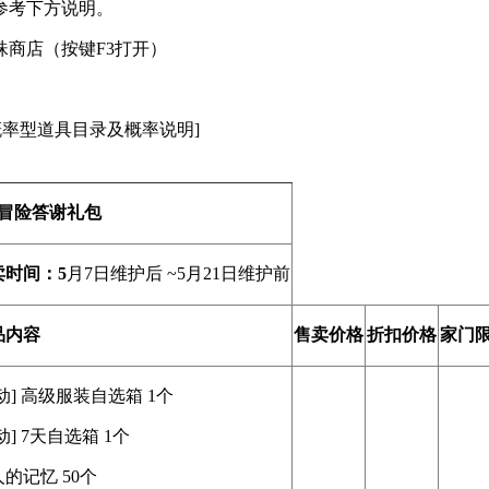
请参考下方说明。
商店（按键F3打开）
概率型道具目录及概率说明]
月冒险答谢礼包
卖时间：
5
月7日维护后 ~5月21日维护前
品内容
售卖价格
折扣价格
家门
动] 高级服装自选箱 1个
动] 7天自选箱 1个
的记忆 50个