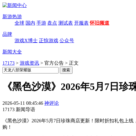
新游热游
全球
国内
手游
盘点
测试表
开服表
怀旧频道
品牌
游戏X博士
正惊游戏
公众号
新闻大全
17173
>
游戏资讯
>
官方公告
>
正文
《黑色沙漠》2026年5月7日珍
2026-05-11 08:45:46
神评论
17173 新闻导语
《黑色沙漠》2026年5月7日珍珠商店更新！限时折扣礼包上
购！