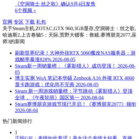
《空洞骑士 丝之歌》确认9月4日发售
6个视频 »
官网
专区
下载
礼包
关于
Steam主机,ZOTAC,GTX 960,3GB显存,空洞骑士：丝之歌,
哈迪斯2,上古卷轴5：天际,荒野大镖客：救赎,赛博朋克2077,巫
师3
的新闻
刷新世界纪录！大神外挂RTX 5060魔改NAS服务器：游
戏帧率暴涨828%
2026-08-05
Steam新一周销量榜：《雾影猎人》成功登顶！
2026-08-
05
博主实测 WoA 笔记本华硕 Zenbook A16 外接 RTX 4060
显卡跑游戏：优化尚不完善
2026-08-05
Steam 新一周游戏销量榜：字节跳动《雾影猎人》登顶
全球，《午夜轮班》国区第一
2026-08-04
Steam赛博朋克游戏节现已开启！《赛博朋克2077》领衔
2026-08-04
热门新闻排行
1
正惊GIF：表情如此羞涩！美女这个表情太好看，直接