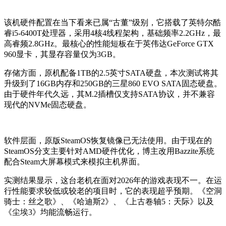
该机硬件配置在当下看来已属“古董”级别，它搭载了英特尔酷
睿i5-6400T处理器，采用4核4线程架构，基础频率2.2GHz，最
高睿频2.8GHz。最核心的性能短板在于英伟达GeForce GTX
960显卡，其显存容量仅为3GB。
存储方面，原机配备1TB的2.5英寸SATA硬盘，本次测试将其
升级到了16GB内存和250GB的三星860 EVO SATA固态硬盘。
由于硬件年代久远，其M.2插槽仅支持SATA协议，并不兼容
现代的NVMe固态硬盘。
软件层面，原版SteamOS恢复镜像已无法使用。由于现在的
SteamOS分支主要针对AMD硬件优化，博主改用Bazzite系统
配合Steam大屏幕模式来模拟主机界面。
实测结果显示，这台老机在面对2026年的游戏表现不一。在运
行性能要求较低或较老的项目时，它的表现超乎预期。《空洞
骑士：丝之歌》、《哈迪斯2》、《上古卷轴5：天际》以及
《尘埃3》均能流畅运行。