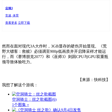
尘埃3
竞速, 体育
查看更多
立即下载
然而在面对现代3A大作时，3GB显存的硬伤开始显现。《荒
野大镖客：救赎》必须调至900p低画质并开启降采样才能运
行，而《赛博朋克2077》和《巫师3》则因CPU与GPU双重瓶
颈导致体验吃力。
【来源：快科技】
我想了解这个游戏：
空洞骑士：丝之歌截图
(6)
1个图集 »