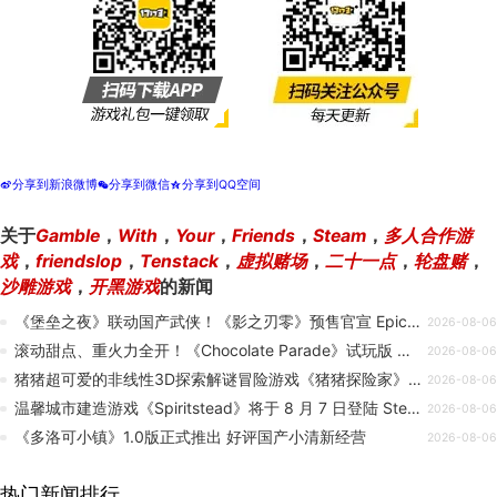
分享到新浪微博
分享到微信
分享到QQ空间
t
w
z
关于
Gamble
，
With
，
Your
，
Friends
，
Steam
，
多人合作游
戏
，
friendslop
，
Tenstack
，
虚拟赌场
，
二十一点
，
轮盘赌
，
沙雕游戏
，
开黑游戏
的新闻
《堡垒之夜》联动国产武侠！《影之刃零》预售官宣 Epic发海报贺喜
2026-08-06
滚动甜点、重火力全开！《Chocolate Parade》试玩版 将于8月6日登陆Steam
2026-08-06
猪猪超可爱的非线性3D探索解谜冒险游戏《猪猪探险家》推出免费试玩版，现可体验游戏序章！
2026-08-06
温馨城市建造游戏《Spiritstead》将于 8 月 7 日登陆 Steam
2026-08-06
《多洛可小镇》1.0版正式推出 好评国产小清新经营
2026-08-06
热门新闻排行