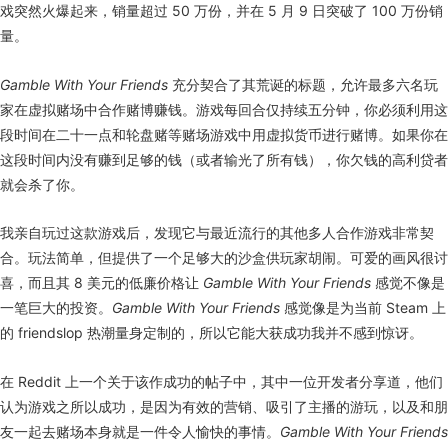
戏突然火爆起来，销量超过 50 万份，并在 5 月 9 日突破了 100 万份销
量。
Gamble With Your Friends
充分契合了其荒诞的标题，允许最多六名玩
家在虚拟赌场中合作赌博赚钱。游戏每回合仅持续五分钟，你必须利用这
段时间在二十一点和轮盘赌等赌场游戏中用虚拟货币进行赌博。如果你在
这段时间内没有赚到足够的钱（或者输光了所有钱），你欠钱的高利贷者
就会杀了你。
我亲自玩过这款游戏后，发现它与最近流行的其他多人合作游戏非常契
合。玩法简单，但提供了一个足够大的沙盒供玩家胡闹。可爱的画风很讨
喜，而且其 8 美元的低廉价格让
Gamble With Your Friends
感觉不像是
一笔巨大的投资。
Gamble With Your Friends
感觉像是为当前 Steam 上
的 friendslop 热潮量身定制的，所以它能大获成功我并不感到惊讶。
在 Reddit 上一个关于该作成功的帖子中，其中一位开发者分享道，他们
认为游戏之所以成功，是因为有效的营销、吸引了主播的游玩，以及和朋
友一起去赌场本身就是一件令人愉快的事情。
Gamble With Your Friends