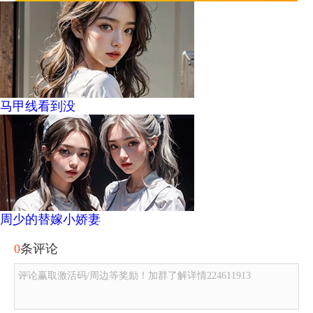
马甲线看到没
周少的替嫁小娇妻
0
条评论
评论赢取激活码/周边等奖励！加群了解详情224611913