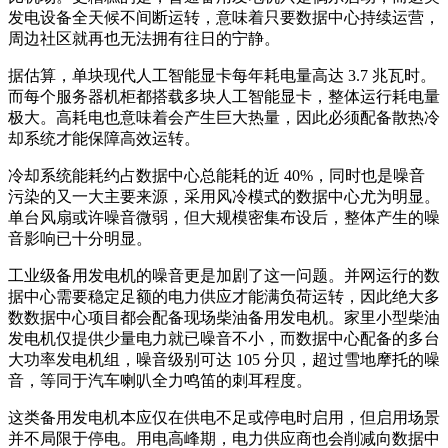
发电设备全天候不间断运转，意味着只要数据中心持续运营，
周边社区就再也无法拥有往日的宁静。
据估算，单块现代人工智能显卡每年耗电量高达 3.7 兆瓦时。
而每个服务器机柜都搭载多块人工智能显卡，整体运行耗电量
极大。高耗电也意味着会产生巨大热量，因此必须配备散热冷
却系统才能保障高效运转。
冷却系统能耗约占数据中心总能耗的近 40%，同时也是噪音
污染的又一大主要来源，采用风冷模式的数据中心尤为明显。
单台风扇或许噪音微弱，但大规模密集布设后，整体产生的噪
音影响已十分明显。
工业级备用发电机的噪音更是加剧了这一问题。并网运行的数
据中心需要稳定足额的电力供应才能满负荷运转，因此绝大多
数数据中心项目都会配备现场柴油备用发电机。家里小型柴油
发电机仅提供少量电力就已噪音不小，而数据中心配备的多台
大功率发电机组，噪音级别可达 105 分贝，超过雪地摩托的噪
音，等同于汽车喇叭全力鸣笛的刺耳程度。
这类备用发电机本应仅在供电不足或停电时启用，但启用场景
并不局限于停电。用电高峰期，电力供应商也会削减向数据中