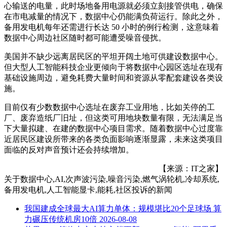
心输送的电量，此时场地备用电源就必须立刻接管供电，确保
在市电减量的情况下，数据中心仍能满负荷运行。除此之外，
备用发电机每年还需进行长达 50 小时的例行检测，这意味着
数据中心周边社区随时都可能遭受噪音侵扰。
美国并不缺少远离居民区的平坦开阔土地可供建设数据中心。
但大型人工智能科技企业更倾向于将数据中心园区选址在现有
基础设施周边，避免耗费大量时间和资源从零配套建设各类设
施。
目前仅有少数数据中心选址在废弃工业用地，比如关停的工
厂、废弃造纸厂旧址，但这类可用地块数量有限，无法满足当
下大量拟建、在建的数据中心项目需求。随着数据中心过度靠
近居民区建设所带来的各类负面影响逐渐显露，未来这类项目
面临的反对声音预计还会持续增加。
【来源：IT之家】
关于
数据中心,AI,次声波污染,噪音污染,燃气涡轮机,冷却系统,
备用发电机,人工智能显卡,能耗,社区投诉
的新闻
我国建成全球最大AI算力单体：规模堪比20个足球场 算
力碾压传统机房10倍
2026-08-08