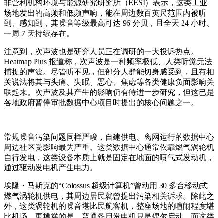
非营利机构环境与能源研究研究所（EESI）表示，这类工业
场地发出的高频和低频声响，能在周边数百英尺范围内被听
到、感知到，其噪音等级最高可达 96 分贝，且全天 24 小时、
一周 7 天持续存在。
注意到，次声波也是研究人员正在调研的一大投诉热点。
Heatmap Plus 报道称，次声波是一种频率极低、人类听觉无法
捕捉的声波。尽管听不见，但部分人群能切身感受到，且有相
关说法将其与头痛、失眠、恶心、焦虑等各类健康负面影响关
联起来。次声波及其产生的影响仍有待进一步研究，但这已是
各地政府暂停审批数据中心项目时提出的核心问题之一。
常规噪音污染问题同样严峻，自建供电、离网运行的数据中心
周边社区受影响最为严重。这类数据中心通常依靠燃气涡轮机
自行发电，这类设备本质上就是固定在地面的喷气式发动机，
通过驱动发电机产生电力。
埃隆・马斯克的“Colossus 超级计算机”曾动用 30 多台移动式
燃气涡轮机供电，其周边居民就曾提出污染相关诉求。除此之
外，这类涡轮机的噪音堪比民航客机，整座场地的喧闹程度堪
比机场。更糟糕的是，普通备用发电机只是偶尔启动，而这类