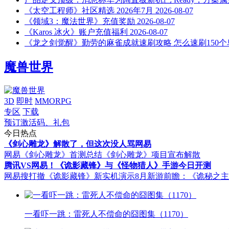
《太空工程师》社区精选 2026年7月
2026-08-07
《领域3：魔法世界》充值奖励
2026-08-07
《Karos 冰火》账户充值福利
2026-08-07
《龙之剑觉醒》勤劳的麻雀成就速刷攻略 怎么速刷150个
魔兽世界
3D
即时
MMORPG
专区
下载
预订激活码、礼包
今日热点
《剑心雕龙》解散了，但这次没人骂网易
网易《剑心雕龙》首测总结
《剑心雕龙》项目宣布解散
腾讯VS网易！《诡影藏锋》与《怪物猎人》手游今日开测
网易搜打撤《诡影藏锋》新实机演示
8月新游前瞻：《诡秘之
一看吓一跳：雷死人不偿命的囧图集（1170）