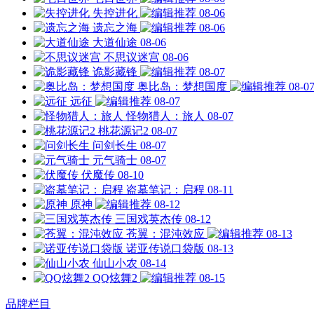
失控进化
08-06
遗忘之海
08-06
大道仙途
08-06
不思议迷宫
08-06
诡影藏锋
08-07
奥比岛：梦想国度
08-0
远征
08-07
怪物猎人：旅人
08-07
桃花源记2
08-07
问剑长生
08-07
元气骑士
08-07
伏魔传
08-10
盗墓笔记：启程
08-11
原神
08-12
三国戏英杰传
08-12
苍翼：混沌效应
08-13
诺亚传说口袋版
08-13
仙山小农
08-14
QQ炫舞2
08-15
品牌栏目