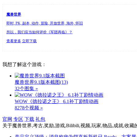
魔兽世界
即时, PK, 副本, 动作, 冒险, 开放世界, 海外, 怀旧
所以，我们应当如何评价《军团再临》？
查看更多
立即下载
我想了解这个游戏：
魔兽世界9.1版本截图
(13)
32个图集 »
WOW《德拉诺之王》 6.1补丁剧情动画
8278个视频 »
官网
专区
下载
礼包
关于
魔兽世界,考古,奖励,游戏,Bilibili,视频,玩家,物品,成就,收藏
产品定义顶级：消息称华为阔直板新机已 Ready，方案