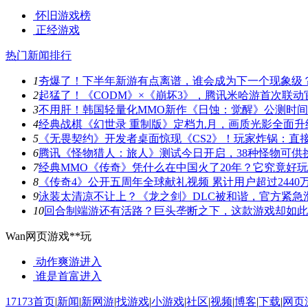
怀旧游戏榜
正经游戏
热门新闻排行
1
夯爆了！下半年新游有点离谱，谁会成为下一个现象级
2
起猛了！《CODM》×《崩坏3》，腾讯米哈游首次联动
3
不用肝！韩国轻量化MMO新作《日蚀：觉醒》公测时
4
经典战棋《幻世录 重制版》定档九月，画质光影全面升
5
《无畏契约》开发者桌面惊现《CS2》！玩家炸锅：直
6
腾讯《怪物猎人：旅人》测试今日开启，38种怪物可供
7
经典MMO《传奇》凭什么在中国火了20年？它究竟好
8
《传奇4》公开五周年全球献礼视频 累计用户超过2440
9
泳装太清凉不让上？《龙之剑》DLC被和谐，官方紧急
10
回合制端游还有活路？巨头垄断之下，这款游戏却如此
Wan网页游戏**玩
动作爽游
进入
谁是首富
进入
17173首页
|
新闻
|
新网游
|
找游戏
|
小游戏
|
社区
|
视频
|
博客
|
下载
|
网页