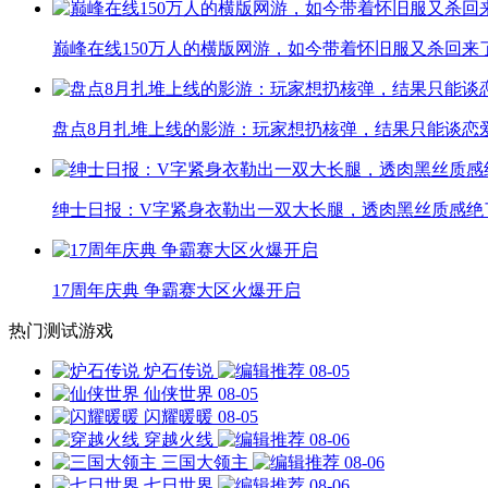
巅峰在线150万人的横版网游，如今带着怀旧服又杀回来
盘点8月扎堆上线的影游：玩家想扔核弹，结果只能谈恋
绅士日报：V字紧身衣勒出一双大长腿，透肉黑丝质感绝
17周年庆典 争霸赛大区火爆开启
热门测试游戏
炉石传说
08-05
仙侠世界
08-05
闪耀暖暖
08-05
穿越火线
08-06
三国大领主
08-06
七日世界
08-06