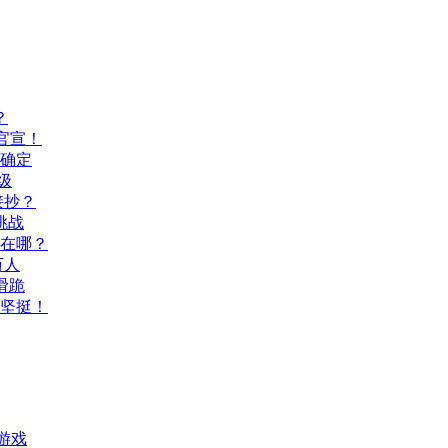
？
官宣！
间确定
级
接抄？
挑战
玩在哪？
万人
滑跪
坚挺！
游戏