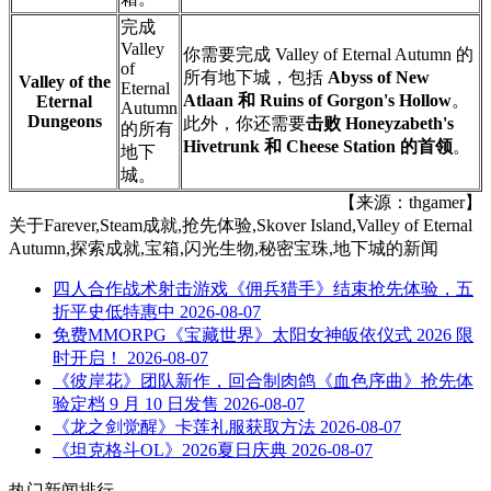
完成
Valley
你需要完成 Valley of Eternal Autumn 的
of
所有地下城，包括
Abyss of New
Valley of the
Eternal
Atlaan 和 Ruins of Gorgon's Hollow
。
Eternal
Autumn
Dungeons
此外，你还需要
击败 Honeyzabeth's
的所有
Hivetrunk 和 Cheese Station 的首领
。
地下
城。
【来源：thgamer】
关于
Farever,Steam成就,抢先体验,Skover Island,Valley of Eternal
Autumn,探索成就,宝箱,闪光生物,秘密宝珠,地下城
的新闻
四人合作战术射击游戏《佣兵猎手》结束抢先体验，五
折平史低特惠中
2026-08-07
免费MMORPG《宝藏世界》太阳女神皈依仪式 2026 限
时开启！
2026-08-07
《彼岸花》团队新作，回合制肉鸽《血色序曲》抢先体
验定档 9 月 10 日发售
2026-08-07
《龙之剑觉醒》卡莲礼服获取方法
2026-08-07
《坦克格斗OL》2026夏日庆典
2026-08-07
热门新闻排行