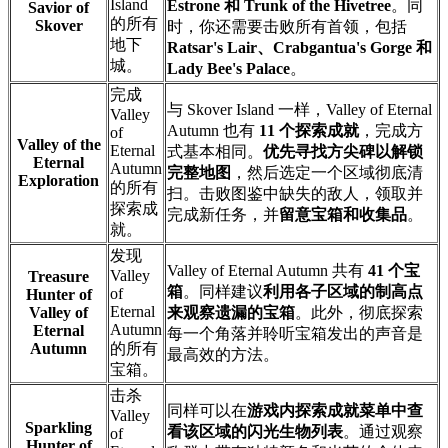
Island
Estrone 和 Trunk of the Hivetree
。同
Savior of
的所有
Skover
时，你还需要击败所有首领，包括
地下
Ratsar's Lair、Crabgantua's Gorge 和
城。
Lady Bee's Palace
。
完成
与 Skover Island 一样，Valley of Eternal
Valley
Autumn 也有
11 个探索成就
，完成方
of
Valley of the
Eternal
式基本相同。
优先寻找方尖碑以解锁
Eternal
Autumn
完整地图
，然后选定一个区域彻底清
Exploration
的所有
扫。击败图鉴中缺失的敌人，领取并
探索成
完成新任务，并
留意宝箱和收集品
。
就。
发现
Valley of Eternal Autumn 共有
41 个宝
Valley
Treasure
箱
。同样建议
利用各子区域的制高点
of
Hunter of
Eternal
Valley of
来观察遗漏的宝箱
。此外，彻底探索
Autumn
Eternal
每一个角落并聆听宝箱发出的声音是
Autumn
的所有
最高效的方法。
宝箱。
击杀
同样可以在
游戏内探索成就菜单中查
Valley
Sparkling
看该区域的闪光生物列表
。通过观察
of
Hunter of