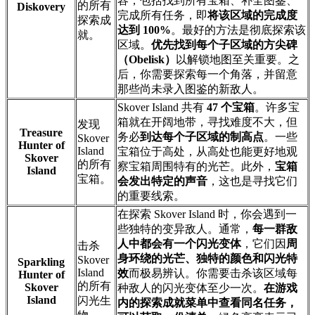
容，包括找到所有宝箱、补全图鉴、
的所有
Diskovery
完成所有任务，即
将该区域的完成度
探索成
达到 100%
。最好的方法是彻底探索该
就。
区域。
优先找到每个子区域的方尖碑
（Obelisk）
以解锁地图至关重要。之
后，你需要探索每一个角落，并留意
那些尚未录入图鉴的新敌人。
Skover Island 共有
47 个宝箱
。许多宝
箱就在开阔地带，寻找难度不大，但
发现
Treasure
务必
到达每个子区域的制高点
。一些
Skover
Hunter of
Island
宝箱位于高处，从高处也能更好地观
Skover
的所有
察宝箱周围特有的光芒。此外，
宝箱
Island
宝箱。
会发出特定的声音
，这也是寻找它们
的重要线索。
在探索 Skover Island 时，你会遇到一
些独特的变异敌人。通常，
每一群敌
人中都会有一个闪光变体
，它们因
周
击杀
身环绕的光芒、独特的颜色和闪光特
Skover
Sparkling
Island
效
而极易辨认。你需要击杀该区域每
Hunter of
的所有
Skover
种敌人的闪光变体至少一次。
在游戏
Island
闪光生
内的探索成就菜单中查看同名任务，