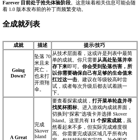
Farever 目前处于抢先体验阶段
。这意味着相关信息可能会随
着 1.0 版本发布前的补丁而频繁变动。
全成就列表
成就
描述
提示/技巧
从技术层面看，这或许是列表中最简
坠落 70
单的成就。你只需要
从高处坠落并幸
米且未
存下来
即可。
你会受到坠落伤害，所
死亡，
Going
以你需要确保自己有足够的生命值来
Down?
也未打
扛过这一击
。建议在等级较高时尝
开滑翔
试，或者每次升级后都去试着跳一
伞。
下。
要查看探索成就，
打开菜单轮盘并寻
找奖杯图标
。进入游戏内成就界面，
切换到“探索”选项卡并选择 Skover
Island。这里共有
11 个探索成就
，虽
完成
然看起来不多，但实际完成难度很
Skover
高。你需要完成该区域几乎所有内
Island
A Great