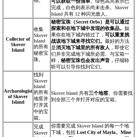
物。
可以获取一份清单
。绿色高亮表示已
完成，白色则表示尚未击杀。Skover
Island 共有 12 种闪光敌人。
秘密宝珠（Secret Orbs）是可以通过
探索和在地下城中发现的收集品。
如
收集
果你在地下城内错过了，
可以重复挑
Skover
Collector of
Island
战该地下城来寻找它们。
最好的方法
Skover
的所有
是
消灭地下城里的所有敌人
，即使它
Island
秘密宝
们并非完成地下城所必需。与宝箱一
珠。
样，
秘密宝珠也会发出声音
，仔细聆
听可以引导你找到它们。
找到
Skover
Island
Archaeologist
的所有
Skover Island 共有
三个地窖
。你需要找
of Skover
地窖并
到全部三个并打开对应的宝箱。
Island
打开其
中的宝
箱。
你需要完成 Skover Island 的每一个地
完成
下城，包括
Lost City of Mayla、Mine
Skover