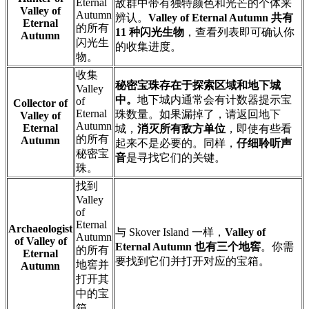
Eternal
敌群中带有独特颜色和光芒的个体来
Valley of
Autumn
辨认。
Valley of Eternal Autumn 共有
Eternal
的所有
11 种闪光生物
，查看列表即可确认你
Autumn
闪光生
的收集进度。
物。
收集
秘密宝珠存在于探索区域和地下城
Valley
中。
地下城内通常会有计数器提示宝
of
Collector of
Eternal
珠数量。如果漏掉了，请返回地下
Valley of
Autumn
Eternal
城，
消灭所有敌方单位
，即使有些看
的所有
Autumn
起来不是必要的。同样，
仔细聆听声
秘密宝
音
是寻找它们的关键。
珠。
找到
Valley
of
Eternal
Archaeologist
与 Skover Island 一样，
Valley of
Autumn
of Valley of
Eternal Autumn 也有三个地窖
。你需
的所有
Eternal
要找到它们并打开对应的宝箱。
地窖并
Autumn
打开其
中的宝
箱。