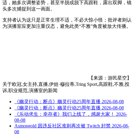
适，她多次调整姿势，甚至半脱或脱下高跟鞋，露出双脚，镜
头多次捕捉到这一画面。
支持者认为这只是正常生理不适，不必大惊小怪；批评者则认
为演播室应更加注重仪态，避免此类“不雅”角度被放大传播。
【来源：游民星空】
关于
欧冠,女主持,直播,伊娃·穆拉蒂,Tring Sport,高跟鞋,不雅,投
诉,职业规范,演播室
的新闻
《幽灵行动：断点》幽灵行动25周年直播
2026-08-08
《幽灵行动：断点》幽灵行动25周年直播
2026-08-08
《乐动求生：幸存者》我们上线了，感谢大家！
2026-
08-08
Asmongold 因违反社区准则再次被 Twitch 封禁
2026-08-
08